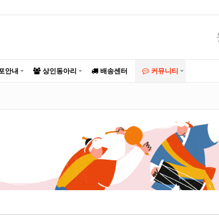
포안내
상인동아리
배송센터
커뮤니티