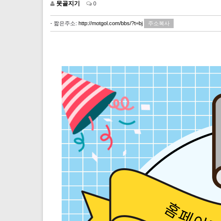
못골지기
0
- 짧은주소:
http://motgol.com/bbs/?t=bj
주소복사