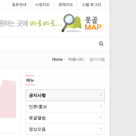
점포안내
시장지도
전체지도
스텝 로그인
Home
커뮤니티
공지사항
메뉴
공지사항
언론/홍보
못골앨범
영상모음