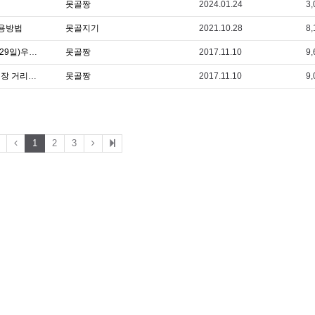
못골짱
2024.01.24
3,
이용방법
못골지기
2021.10.28
8,
못골종합시장, '전국우수시장박람회'(10월 27~29일)우수전통시장으로 선정되어 국무총리 단체상을 수상
못골짱
2017.11.10
9,
못골시장 주관, 시민가요제(제22회 수원남문시장 거리축제 중)가 성황리에 마무리되었습니다.
못골짱
2017.11.10
9,
1
2
3