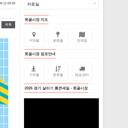
8.12 09:58
자료실
못골시장 지도
목록
구역별
분류별
전체맵
못골시장 점포안내
구역별
분류별
배송센터
2026 경기 살리기 통큰세일 - 못골시장