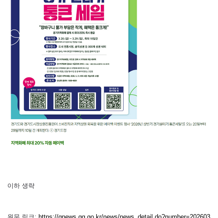
이하 생략
원문 링크:
https://gnews.gg.go.kr/news/news_detail.do?number=202603