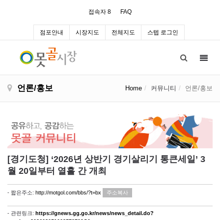
접속자 8
FAQ
점포안내
시장지도
전체지도
스텝 로그인
Toggl
navig
언론/홍보
Home
커뮤니티
언론/홍보
[경기도청] ‘2026년 상반기 경기살리기 통큰세일’ 3
월 20일부터 열흘 간 개최
- 짧은주소:
http://motgol.com/bbs/?t=bx
주소복사
- 관련링크:
https://gnews.gg.go.kr/news/news_detail.do?