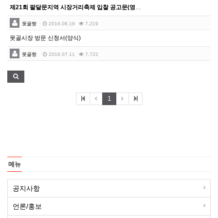
제21회 팔달문지역 시장거리축제 입찰 공고문(영동시장발…
못골짱
2016.08.19
7,219
못골시장 방문 신청서(양식)
못골짱
2016.07.11
7,722
1
메뉴
공지사항
언론/홍보