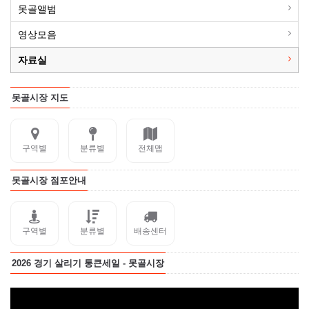
못골앨범
영상모음
자료실
못골시장 지도
구역별
분류별
전체맵
못골시장 점포안내
구역별
분류별
배송센터
2026 경기 살리기 통큰세일 - 못골시장