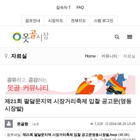
접속자 7
FAQ
점포안내
시장지도
전체지도
스텝 로그인
Toggl
navig
자료실
Home
커뮤니티
자료실
제21회 팔달문지역 시장거리축제 입찰 공고문(영동
시장발)
못골짱
7,218
2016.08.19 13:28
0
- 첨부파일:
제21회 팔달문지역 시장거리축제 입찰 공고문영동시장발.hwp
(48.0K)
76
2016-08-19 20:10:32