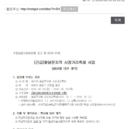
- 짧은주소:
http://motgol.com/bbs/?t=5H
주소복사
목록