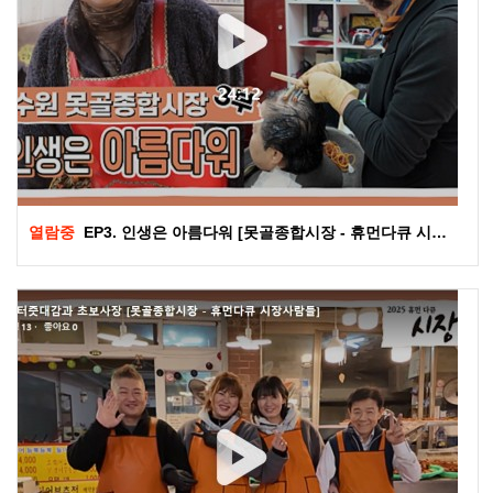
열람중
EP3. 인생은 아름다워 [못골종합시장 - 휴먼다큐 시…