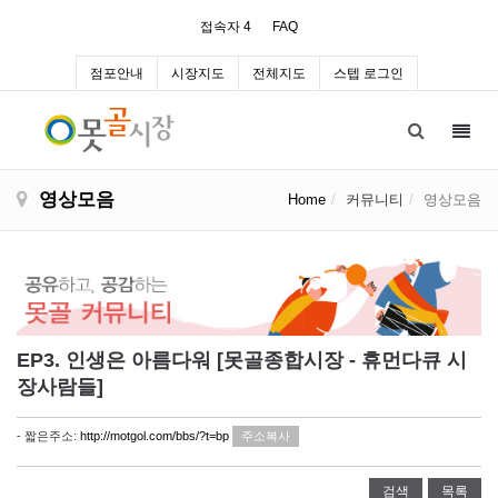
접속자 4
FAQ
점포안내
시장지도
전체지도
스텝 로그인
Toggl
navig
영상모음
Home
커뮤니티
영상모음
EP3. 인생은 아름다워 [못골종합시장 - 휴먼다큐 시
장사람들]
- 짧은주소:
http://motgol.com/bbs/?t=bp
주소복사
검색
목록