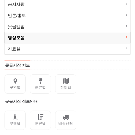
공지사항
언론/홍보
못골앨범
영상모음
자료실
못골시장 지도
구역별
분류별
전체맵
못골시장 점포안내
구역별
분류별
배송센터