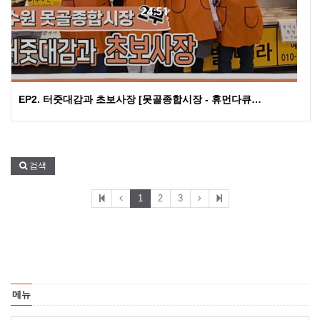
EP2. 터줏대감과 초보사장 [못골종합시장 - 휴먼다큐…
검색
1
2
3
메뉴