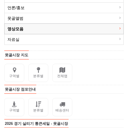
언론/홍보
못골앨범
영상모음
자료실
못골시장 지도
구역별
분류별
전체맵
못골시장 점포안내
구역별
분류별
배송센터
2026 경기 살리기 통큰세일 - 못골시장