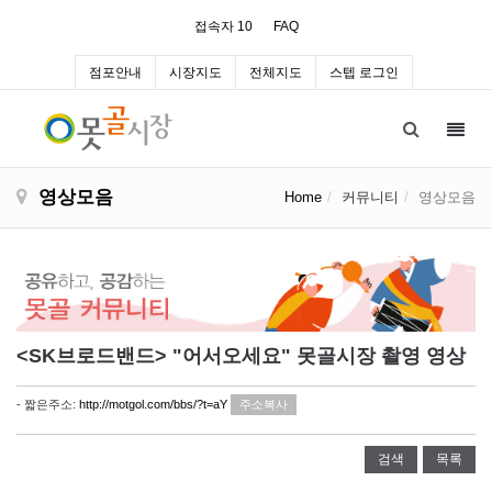
접속자 10
FAQ
점포안내
시장지도
전체지도
스텝 로그인
Toggl
navig
영상모음
Home
커뮤니티
영상모음
<SK브로드밴드> "어서오세요" 못골시장 촬영 영상
- 짧은주소:
http://motgol.com/bbs/?t=aY
주소복사
검색
목록