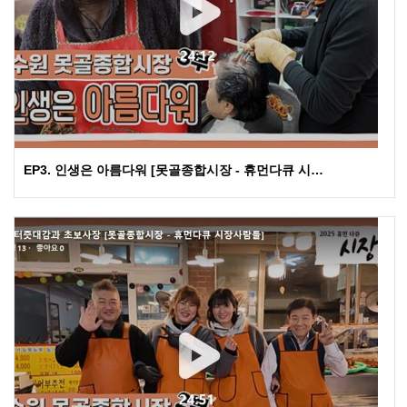
EP3. 인생은 아름다워 [못골종합시장 - 휴먼다큐 시…