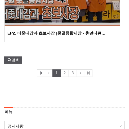
EP2. 터줏대감과 초보사장 [못골종합시장 - 휴먼다큐…
검색
1
2
3
메뉴
공지사항