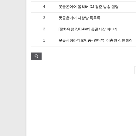
4
못골온에어 올리버 DJ 청춘 방송 엔딩
3
못골온에어 사랑방 톡톡톡
2
[문화유랑 2,014km] 못골시장 이야기
1
못골시장라디오방송- 인터뷰: 이충환 상인회장