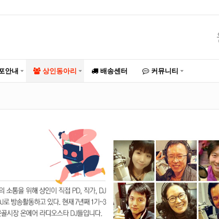
포안내
상인동아리
배송센터
커뮤니티