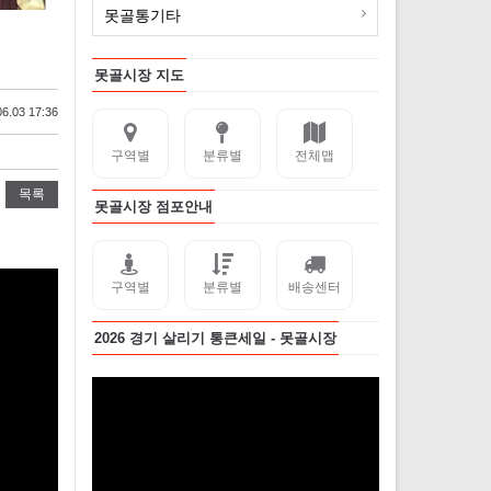
못골통기타
못골시장 지도
6.03 17:36
구역별
분류별
전체맵
목록
못골시장 점포안내
구역별
분류별
배송센터
2026 경기 살리기 통큰세일 - 못골시장