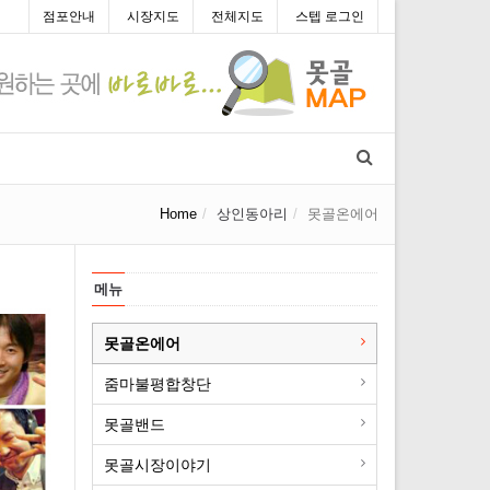
점포안내
시장지도
전체지도
스텝 로그인
Home
상인동아리
못골온에어
메뉴
못골온에어
줌마불평합창단
못골밴드
못골시장이야기