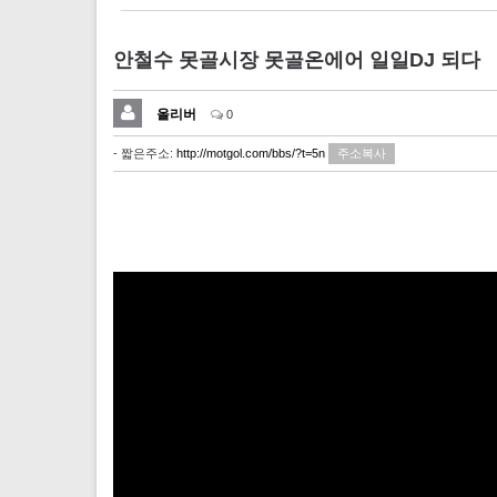
안철수 못골시장 못골온에어 일일DJ 되다
올리버
0
- 짧은주소:
http://motgol.com/bbs/?t=5n
주소복사