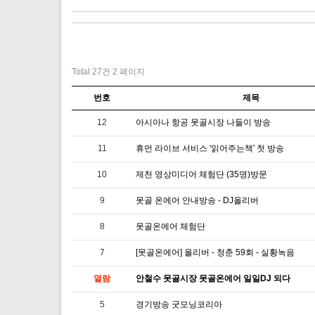
Total 27건
2 페이지
번호
제목
12
아시아나 항공 못골시장 나들이 방송
11
휴먼 라이브 서비스 '읽어주는책' 첫 방송
10
제천 영상미디어 체험단 (35명)방문
9
못골 온에어 안내방송 - DJ올리버
8
못골온에어 체험단
7
[못골온에어] 올리버 - 청춘 59회 - 실황녹음
열람
안철수 못골시장 못골온에어 일일DJ 되다
5
경기방송 굿모닝코리아