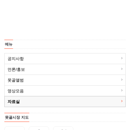
메뉴
공지사항
언론/홍보
못골앨범
영상모음
자료실
못골시장 지도