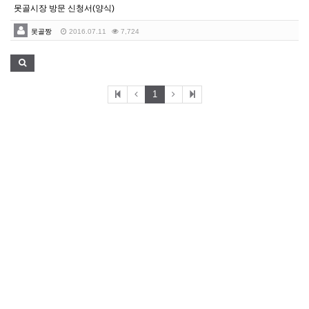
못골시장 방문 신청서(양식)
못골짱
2016.07.11
7,724
1