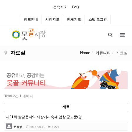
접속자 7
FAQ
점포안내
시장지도
전체지도
스텝 로그인
Toggl
navig
자료실
Home
커뮤니티
자료실
Total 2건
1 페이지
제목
제21회 팔달문지역 시장거리축제 입찰 공고문(영동시장발…
못골짱
2016.08.19
7,221