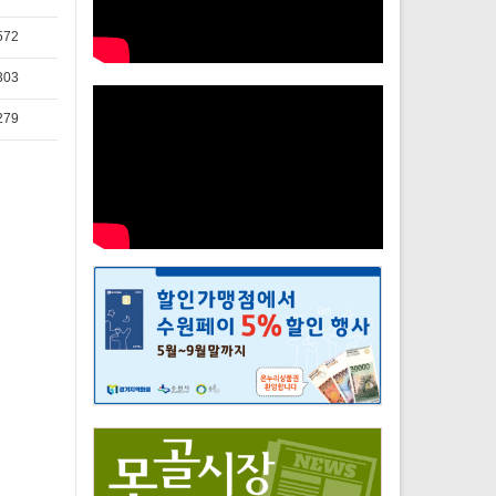
572
303
279