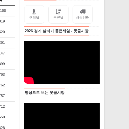
뷰
,108
구역별
분류별
배송센터
819
2026 경기 살리기 통큰세일 - 못골시장
520
261
147
899
763
762
영상으로 보는 못골시장
757
712
650
628