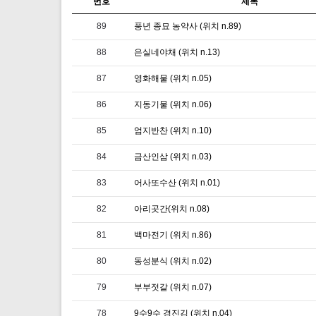
번호
제목
89
풍년 종묘 농약사 (위치 n.89)
88
은실네야채 (위치 n.13)
87
영화해물 (위치 n.05)
86
지동기물 (위치 n.06)
85
엄지반찬 (위치 n.10)
84
금산인삼 (위치 n.03)
83
어사또수산 (위치 n.01)
82
아리곳간(위치 n.08)
81
백마전기 (위치 n.86)
80
동성분식 (위치 n.02)
79
부부젓갈 (위치 n.07)
78
9수9수 경진김 (위치 n.04)