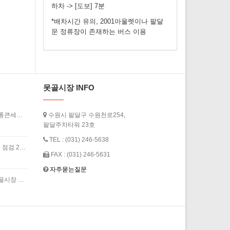
하차 -> [도보] 7분
*배차시간 유의, 2001아울렛이나 팔달
문 정류장이 존재하는 버스 이용
못골시장 INFO
[경기도청] ‘2026년 상반기 경기살리기 통큰세일’ 3월 20일부터 열…
수원시 팔달구 수원천로254,
팔달주차타워 23호
TEL : (031) 246-5638
[경인일보] 수원 못골시장 축산물 원산지 점검 2024년 7월
FAX : (031) 246-5631
자주묻는질문
[경기신문] 더위 식혀주는 쿨링포그 - 못골시장 인근