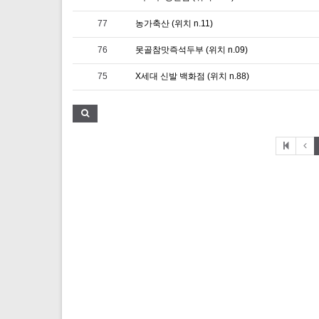
77
농가축산 (위치 n.11)
76
못골참맛즉석두부 (위치 n.09)
75
X세대 신발 백화점 (위치 n.88)