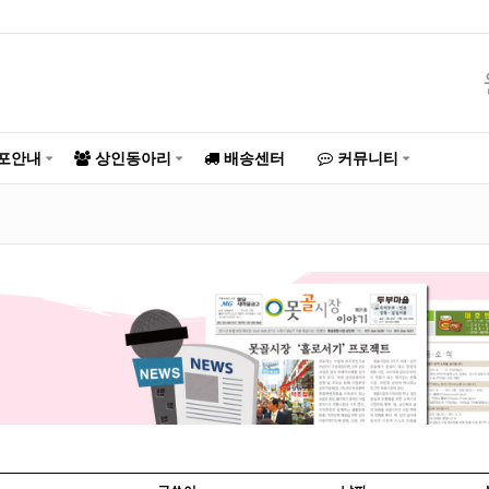
포안내
상인동아리
배송센터
커뮤니티