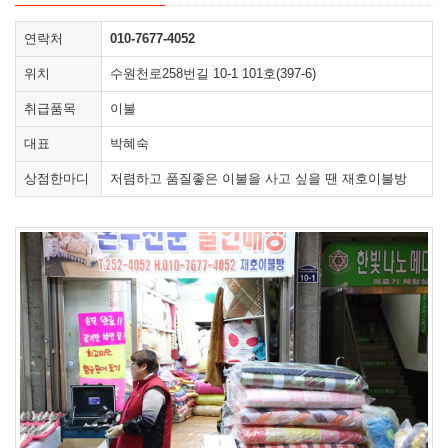
연락처
010-7677-4052
위치
수원천로258번길 10-1 101호(397-6)
취급품목
이불
대표
박혜숙
상점한마디
저렴하고 품질좋은 이불을 사고 싶을 땐 재호이불방