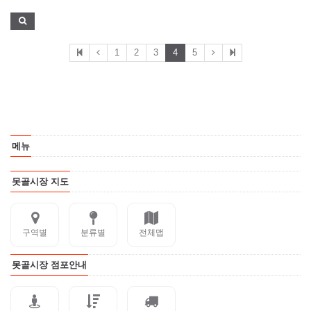
1
2
3
4
5
메뉴
못골시장 지도
구역별
분류별
전체맵
못골시장 점포안내