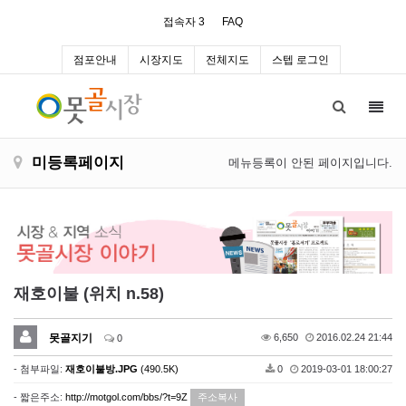
접속자 3
FAQ
점포안내
시장지도
전체지도
스텝 로그인
Toggl
navig
미등록페이지
메뉴등록이 안된 페이지입니다.
재호이불 (위치 n.58)
못골지기
6,650
2016.02.24 21:44
0
- 첨부파일:
재호이불방.JPG
(490.5K)
0
2019-03-01 18:00:27
- 짧은주소:
http://motgol.com/bbs/?t=9Z
주소복사