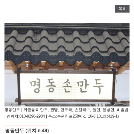
목록
명동만두 | 취급품목:만두, 찐빵, 만두국, 손칼국수, 쫄면, 물냉면, 비빔밥
| 연락처:010-9298-2984 | 주소:수원천로258번길 10-8 101호(419-1)
명동만두 (위치 n.49)