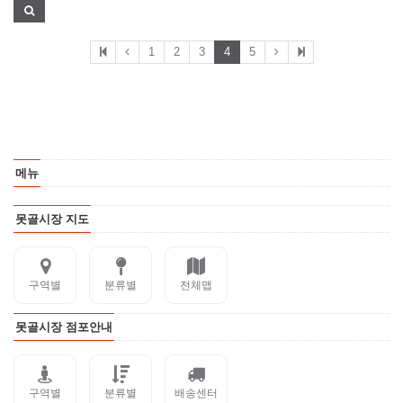
1
2
3
4
5
메뉴
못골시장 지도
구역별
분류별
전체맵
못골시장 점포안내
구역별
분류별
배송센터