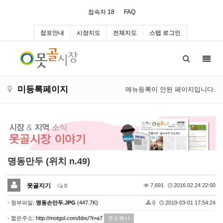
접속자 18
FAQ
점포안내
시장지도
전체지도
스텝 로그인
Toggl
navig
미등록페이지
메뉴등록이 안된 페이지입니다.
명동만두 (위치 n.49)
못골지기
7,691
2016.02.24 22:00
0
- 첨부파일:
명동손만두.JPG
(447.7K)
0
2019-03-01 17:54:24
- 짧은주소:
http://motgol.com/bbs/?t=a7
주소복사