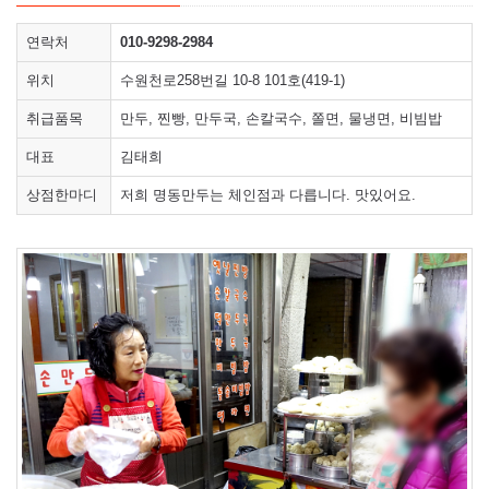
연락처
010-9298-2984
위치
수원천로258번길 10-8 101호(419-1)
취급품목
만두, 찐빵, 만두국, 손칼국수, 쫄면, 물냉면, 비빔밥
대표
김태희
상점한마디
저희 명동만두는 체인점과 다릅니다. 맛있어요.