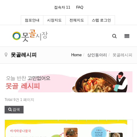
접속자 11
FAQ
점포안내
시장지도
전체지도
스텝 로그인
Toggl
navig
못골레시피
Home
상인동아리
못골레시피
Total 9건
1 페이지
검색