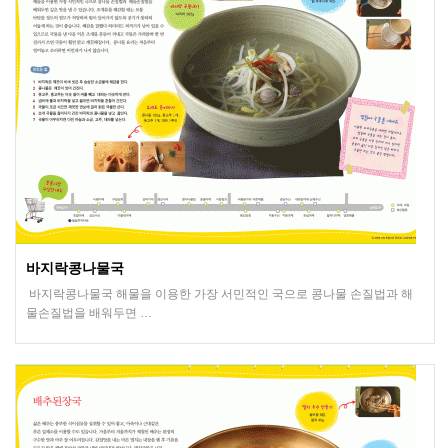
바지락콩나물국
바지락콩나물국 해물을 이용한 가장 서민적인 국으로 콩나물 손질법과 해
물손질법을 배워두면 …