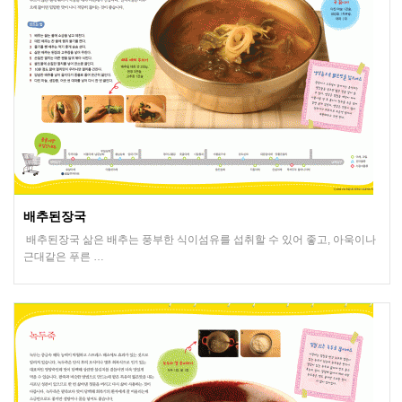
배추된장국
배추된장국 삶은 배추는 풍부한 식이섬유를 섭취할 수 있어 좋고, 아욱이나
근대같은 푸른 …