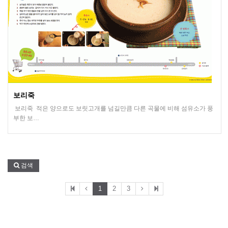
보리죽
보리죽 적은 양으로도 보릿고개를 넘길만큼 다른 곡물에 비해 섬유소가 풍
부한 보…
검색
1
2
3