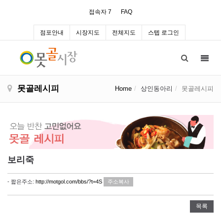
접속자 7
FAQ
점포안내
시장지도
전체지도
스텝 로그인
Toggl
navig
못골레시피
Home
상인동아리
못골레시피
보리죽
- 짧은주소:
http://motgol.com/bbs/?t=4S
주소복사
목록