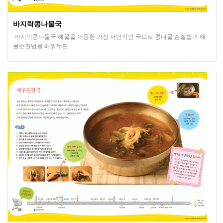
바지락콩나물국
바지락콩나물국 해물을 이용한 가장 서민적인 국으로 콩나물 손질법과 해
물손질법을 배워두면 …