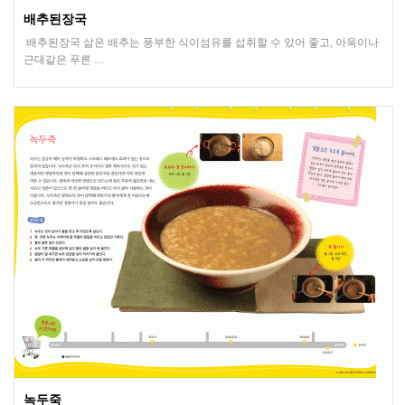
배추된장국
배추된장국 삶은 배추는 풍부한 식이섬유를 섭취할 수 있어 좋고, 아욱이나
근대같은 푸른 …
녹두죽