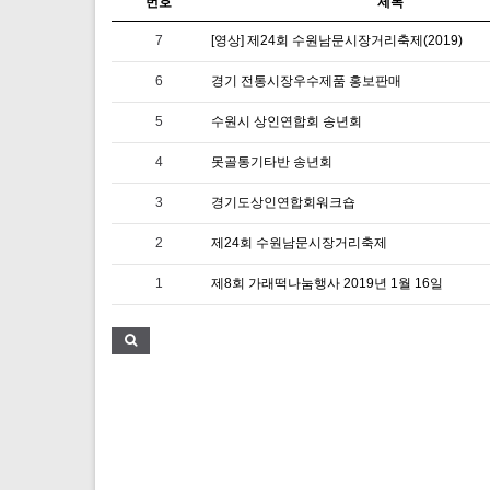
번호
제목
7
[영상] 제24회 수원남문시장거리축제(2019)
6
경기 전통시장우수제품 홍보판매
5
수원시 상인연합회 송년회
4
못골통기타반 송년회
3
경기도상인연합회워크숍
2
제24회 수원남문시장거리축제
1
제8회 가래떡나눔행사 2019년 1월 16일