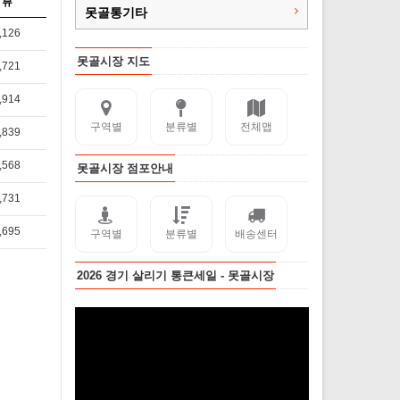
뷰
못골통기타
,126
못골시장 지도
,721
,914
구역별
분류별
전체맵
,839
,568
못골시장 점포안내
,731
,695
구역별
분류별
배송센터
2026 경기 살리기 통큰세일 - 못골시장