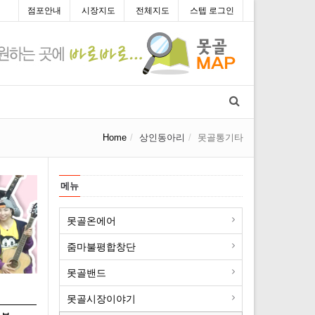
점포안내
시장지도
전체지도
스텝 로그인
Home
상인동아리
못골통기타
메뉴
못골온에어
줌마불평합창단
못골밴드
못골시장이야기