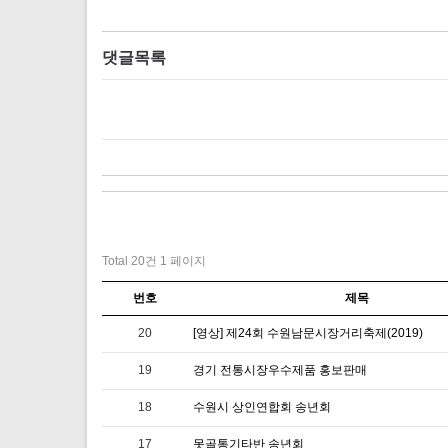
댓글목록
Total 20건
1 페이지
번호
제목
20
[영상] 제24회 수원남문시장거리축제(2019)
19
경기 전통시장우수제품 홍보판매
18
수원시 상인연합회 송년회
17
못골통기타반 송년회