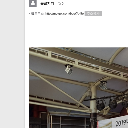
못골지기
0
- 짧은주소:
http://motgol.com/bbs/?t=9o
주소복사