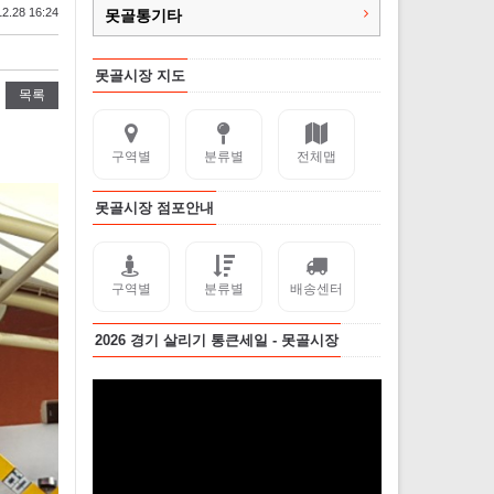
2.28 16:24
못골통기타
못골시장 지도
목록
구역별
분류별
전체맵
못골시장 점포안내
구역별
분류별
배송센터
2026 경기 살리기 통큰세일 - 못골시장