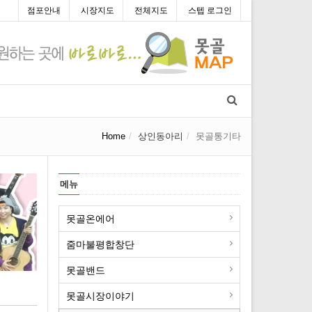
점포안내
시장지도
전체지도
스텝 로그인
Home
상인동아리
못골통기타
메뉴
못골온에어
줌마불평합창단
못골밴드
못골시장이야기