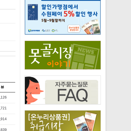
뷰
,126
,721
,914
,839