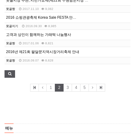
못골시장 주관, 시민가요제(제22회 수원남문시장 거리축…
못골짱
2017.11.10
9,082
2016 쇼핑관광축제 Korea Sale FESTA 안…
못골지기
2016.09.30
8,985
고객과 상인이 함께하는 가래떡 나눔행사
못골짱
2017.01.06
8,821
2016년 제21회 팔달문지역시장거리축제 안내
못골짱
2016.09.07
8,628
1
2
3
4
5
메뉴