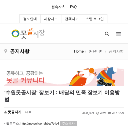
접속자 5
FAQ
점포안내
시장지도
전체지도
스텝 로그인
Toggl
navig
공지사항
Home
커뮤니티
공지사항
'수원못골시장' 장보기 : 배달의 민족 장보기 이용방
법
못골지기
0
8,099
2021.10.28 16:59
- 짧은주소:
http://motgol.com/bbs/?t=b4
주소복사