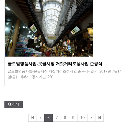
글로벌명품사업-못골시장 저잣거리조성사업 준공식
글로벌명품사업-못골시장 저잣거리조성사업 준공식- 일시: 2017년 7월14
일(금)오후6시- 공사기간: 201…
검색
6
7
8
9
10