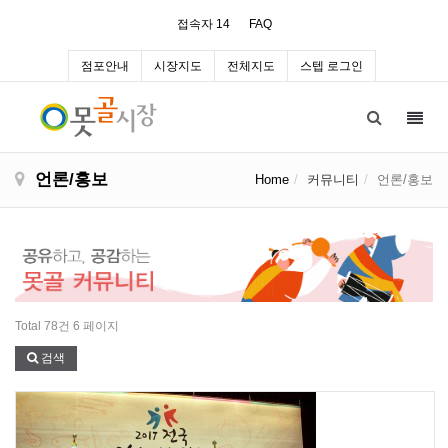
접속자 14
FAQ
점포안내
시장지도
전체지도
스텝 로그인
Toggl
navig
언론/홍보
Home
커뮤니티
언론/홍보
Total 78건
6 페이지
검색