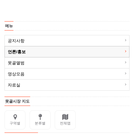
메뉴
공지사항
언론/홍보
못골앨범
영상모음
자료실
못골시장 지도
구역별
분류별
전체맵