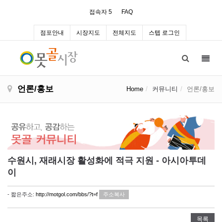
접속자 5
FAQ
점포안내
시장지도
전체지도
스텝 로그인
Toggl
navig
언론/홍보
Home
커뮤니티
언론/홍보
수원시, 재래시장 활성화에 적극 지원 - 아시아투데
이
- 짧은주소:
http://motgol.com/bbs/?t=f
주소복사
목록