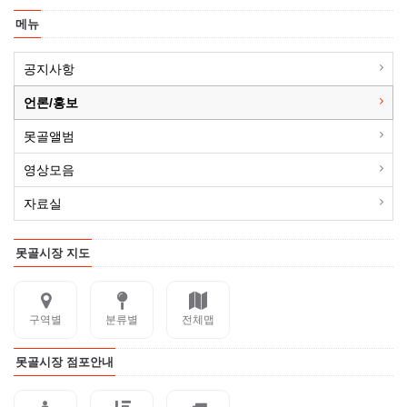
메뉴
공지사항
언론/홍보
못골앨범
영상모음
자료실
못골시장 지도
구역별
분류별
전체맵
못골시장 점포안내