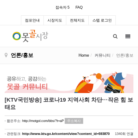
접속자 5
FAQ
점포안내
시장지도
전체지도
스텝 로그인
Toggl
navig
언론/홍보
Home
커뮤니티
언론/홍보
[KTV국민방송] 코로나19 지역사회 차단···작은 힘 보
태요
- 짧은주소:
http://motgol.com/bbs/?t=aP
주소복사
- 관련링크:
http://www.ktv.go.kr/content/view?content_id=593870
1340회 연결