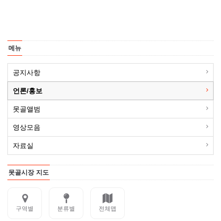
메뉴
공지사항
언론/홍보
못골앨범
영상모음
자료실
못골시장 지도
구역별
분류별
전체맵