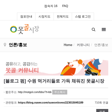
접속자 16
FAQ
점포안내
시장지도
전체지도
스텝 로그인
Toggl
navig
언론/홍보
Home
커뮤니티
언론/홍보
[블로그 펌] 수원 먹거리들로 가득 채워진 못골시장
- 짧은주소:
http://motgol.com/bbs/?t=bb
주소복사
- 관련링크:
https://blog.naver.com/suwonloves/223015045189
710회 연결
목록