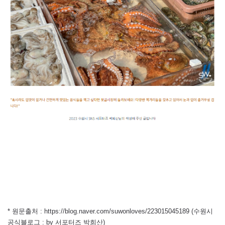
* 원문출처 : https://blog.naver.com/suwonloves/223015045189 (수원시
공식블로그 : by 서포터즈 박희산)