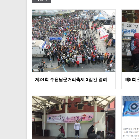
제24회 수원남문거리축제 3일간 열려
제8회