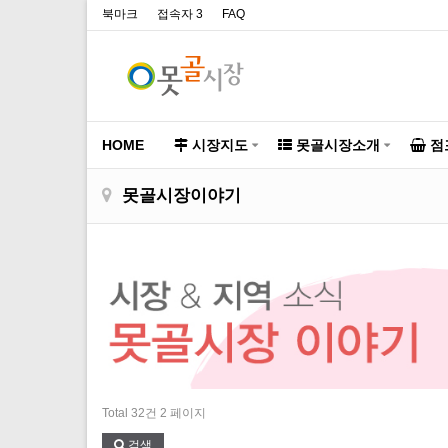
북마크
접속자 3
FAQ
HOME
시장지도
못골시장소개
점
못골시장이야기
Total 32건
2 페이지
검색