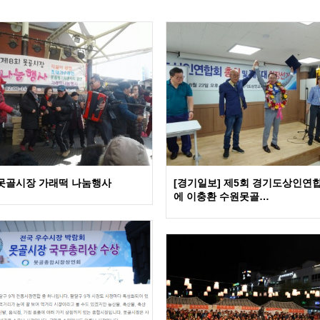
 못골시장 가래떡 나눔행사
[경기일보] 제5회 경기도상인연
에 이충환 수원못골…