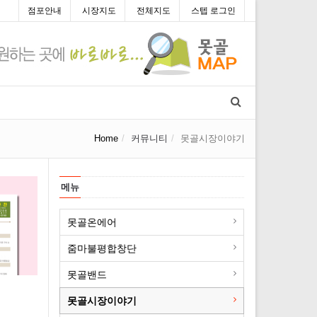
점포안내
시장지도
전체지도
스텝 로그인
Home
커뮤니티
못골시장이야기
메뉴
못골온에어
줌마불평합창단
못골밴드
못골시장이야기