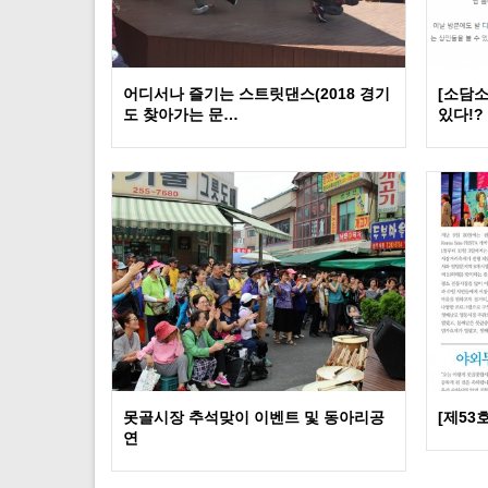
어디서나 즐기는 스트릿댄스(2018 경기
[소담
도 찾아가는 문…
있다!?
못골시장 추석맞이 이벤트 및 동아리공
[제53
연