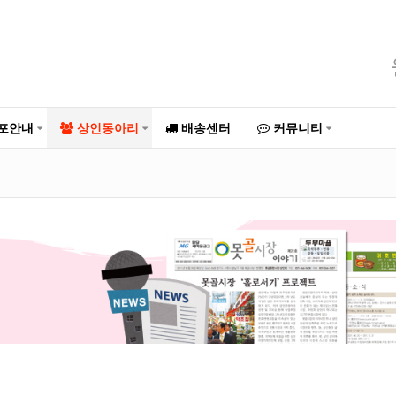
포안내
상인동아리
배송센터
커뮤니티