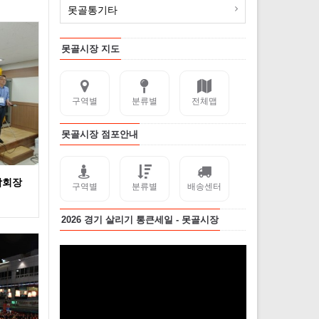
못골통기타
못골시장 지도
구역별
분류별
전체맵
못골시장 점포안내
합회장
구역별
분류별
배송센터
2026 경기 살리기 통큰세일 - 못골시장