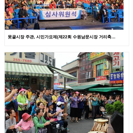
못골시장 주관, 시민가요제(제22회 수원남문시장 거리축…