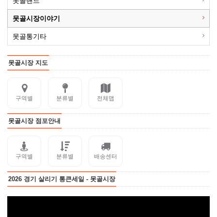
못골밴드
못골시장이야기
못골통기타
못골시장 지도
구역별
분류별
전체맵
못골시장 점포안내
구역별
분류별
배송센터
2026 경기 살리기 통큰세일 - 못골시장