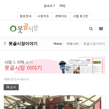
접속자 7
FAQ
점포안내
시장지도
전체지도
스텝 로그인
Toggl
navig
못골시장이야기
Home
커뮤니티
못골시장이야기
Total 32건
4 페이지
검색