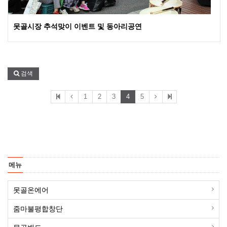
못골시장 추석맞이 이벤트 및 동아리공연
검색
1
2
3
4
5
메뉴
못골온에어
줌마불평합창단