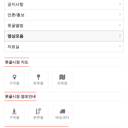
공지사항
언론/홍보
못골앨범
영상모음
자료실
못골시장 지도
구역별
분류별
전체맵
못골시장 점포안내
구역별
분류별
배송센터