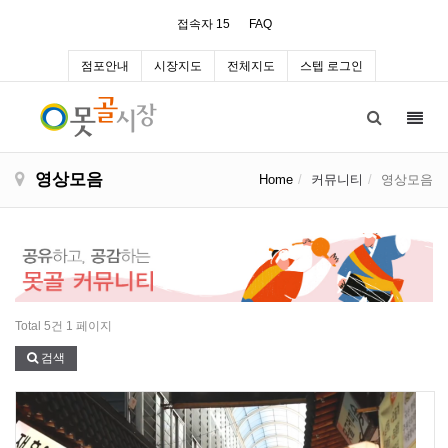
접속자 15
FAQ
점포안내
시장지도
전체지도
스텝 로그인
Toggl
navig
영상모음
Home
커뮤니티
영상모음
Total 5건
1 페이지
검색