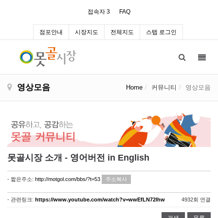
접속자 3
FAQ
점포안내
시장지도
전체지도
스텝 로그인
Toggl
navig
영상모음
Home
커뮤니티
영상모음
못골시장 소개 - 영어버전 in English
- 짧은주소:
http://motgol.com/bbs/?t=53
주소복사
- 관련링크:
https://www.youtube.com/watch?v=wwEfLN72Ihw
4932회 연결
검색
목록