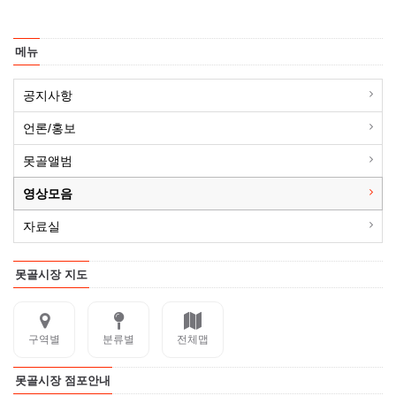
메뉴
공지사항
언론/홍보
못골앨범
영상모음
자료실
못골시장 지도
구역별
분류별
전체맵
못골시장 점포안내