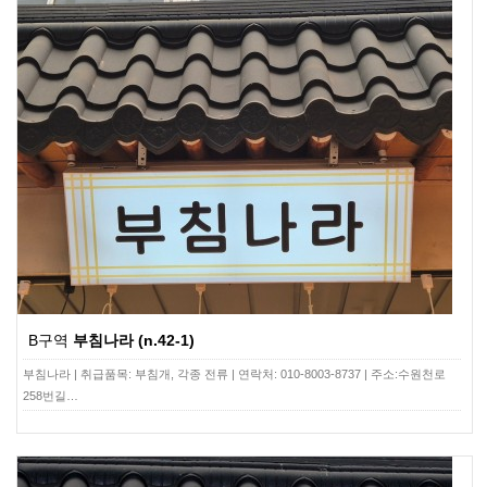
B구역
부침나라 (n.42-1)
부침나라 | 취급품목: 부침개, 각종 전류 | 연락처: 010-8003-8737 | 주소:수원천로
258번길…