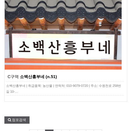
C구역
소백산흥부네 (n.51)
소백산흥부네 | 취급품목: 농산물 | 연락처: 010-9079-0720 | 주소: 수원천로 258번
길 10-…
점포검색