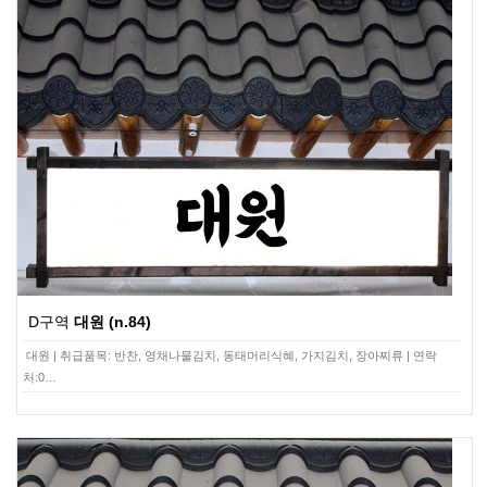
D구역
대원 (n.84)
대원 | 취급품목: 반찬, 영채나물김치, 동태머리식혜, 가지김치, 장아찌류 | 연락
처:0…