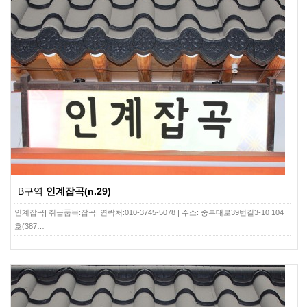
B구역
인계잡곡(n.29)
인계잡곡| 취급품목:잡곡| 연락처:010-3745-5078 | 주소: 중부대로39번길3-10 104
호(387…