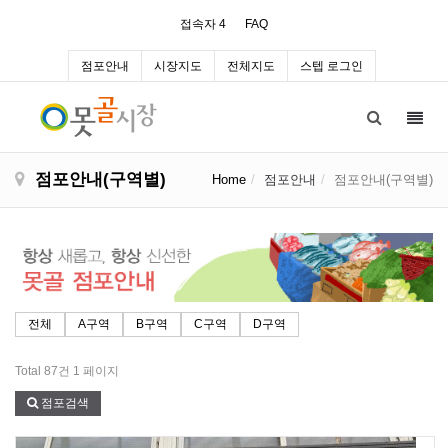
접속자 4
FAQ
점포안내
시장지도
전체지도
스텝 로그인
Toggl
navig
점포안내(구역별)
Home
점포안내
점포안내(구역별)
전체
A구역
B구역
C구역
D구역
Total 87건
1 페이지
점포검색