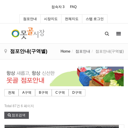
접속자 3
FAQ
점포안내
시장지도
전체지도
스텝 로그인
Toggl
navig
점포안내(구역별)
Home
점포안내
점포안내(구역별)
전체
A구역
B구역
C구역
D구역
Total 87건
6 페이지
점포검색