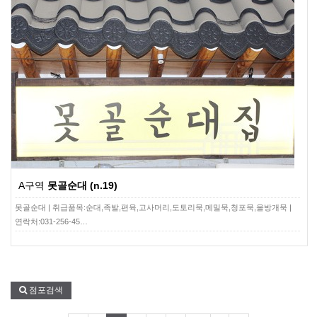
A구역
못골순대 (n.19)
못골순대 | 취급품목:순대,족발,편육,고사머리,도토리묵,메밀묵,청포묵,올방개묵 |
연락처:031-256-45…
점포검색