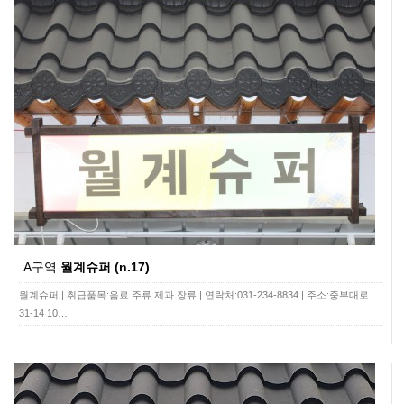
A구역
월계슈퍼 (n.17)
월계슈퍼 | 취급품목:음료.주류.제과.장류 | 연락처:031-234-8834 | 주소:중부대로
31-14 10…