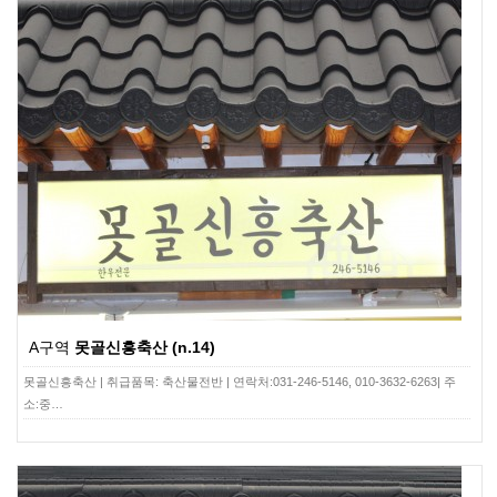
A구역
못골신흥축산 (n.14)
못골신흥축산 | 취급품목: 축산물전반 | 연락처:031-246-5146, 010-3632-6263| 주
소:중…