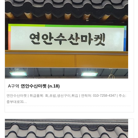
A구역
연안수산마켓 (n.18)
연안수산마켓 | 취급품목: 회,초밥,생선구이,튀김 | 연락처: 010-7258-4347 | 주소:
중부대로31…