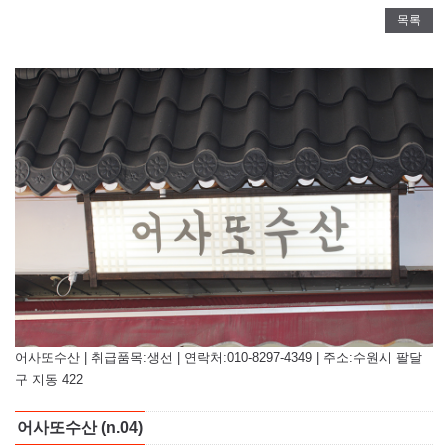
목록
어사또수산 | 취급품목:생선 | 연락처:010-8297-4349 | 주소:수원시 팔달
구 지동 422
어사또수산 (n.04)