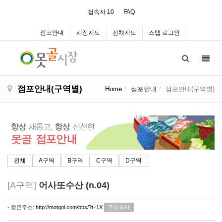
접속자 10
FAQ
점포안내
시장지도
전체지도
스텝 로그인
Toggl
navig
점포안내(구역별)
Home
점포안내
점포안내(구역별)
전체
A구역
B구역
C구역
D구역
[A구역]
어사또수산 (n.04)
- 짧은주소:
http://motgol.com/bbs/?t=1X
주소복사