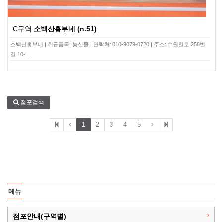
C구역
소백산흥부네 (n.51)
소백산흥부네 | 취급품목: 농산물 | 연락처: 010-9079-0720 | 주소: 수원천로 258번
길 10-…
점포검색
1
2
3
4
5
메뉴
점포안내(구역별)