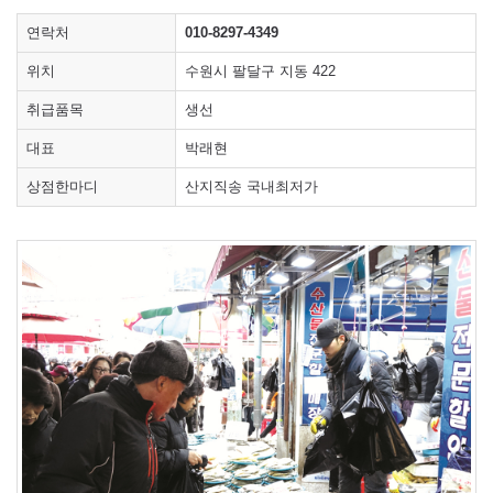
연락처
010-8297-4349
위치
수원시 팔달구 지동 422
취급품목
생선
대표
박래현
상점한마디
산지직송 국내최저가