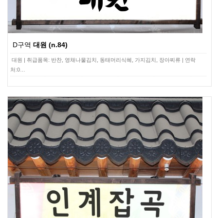
D구역
대원 (n.84)
대원 | 취급품목: 반찬, 영채나물김치, 동태머리식혜, 가지김치, 장아찌류 | 연락
처:0…