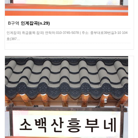
B구역
인계잡곡(n.29)
인계잡곡| 취급품목:잡곡| 연락처:010-3745-5078 | 주소: 중부대로39번길3-10 104
호(387…