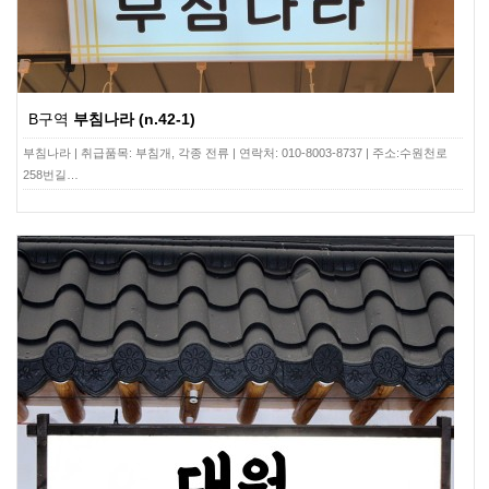
B구역
부침나라 (n.42-1)
부침나라 | 취급품목: 부침개, 각종 전류 | 연락처: 010-8003-8737 | 주소:수원천로
258번길…