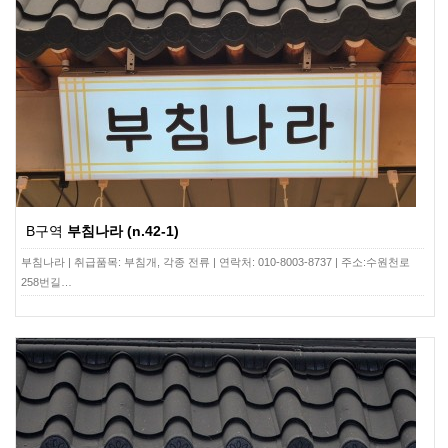
B구역
부침나라 (n.42-1)
부침나라 | 취급품목: 부침개, 각종 전류 | 연락처: 010-8003-8737 | 주소:수원천로
258번길…