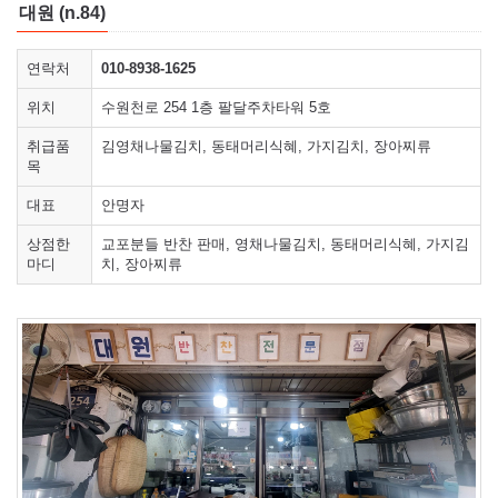
대원 (n.84)
연락처
010-8938-1625
위치
수원천로 254 1층 팔달주차타워 5호
취급품
김영채나물김치, 동태머리식혜, 가지김치, 장아찌류
목
대표
안명자
상점한
교포분들 반찬 판매, 영채나물김치, 동태머리식혜, 가지김
마디
치, 장아찌류