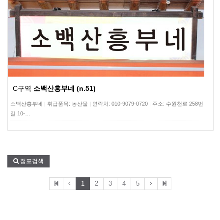
C구역
소백산흥부네 (n.51)
소백산흥부네 | 취급품목: 농산물 | 연락처: 010-9079-0720 | 주소: 수원천로 258번
길 10-…
점포검색
1
2
3
4
5