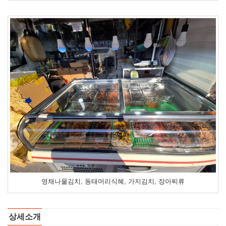
영채나물김치, 동태머리식혜, 가지김치, 장아찌류
상세소개