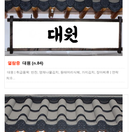
열람중
대원 (n.84)
대원 | 취급품목: 반찬, 영채나물김치, 동태머리식혜, 가지김치, 장아찌류 | 연락
처:0…