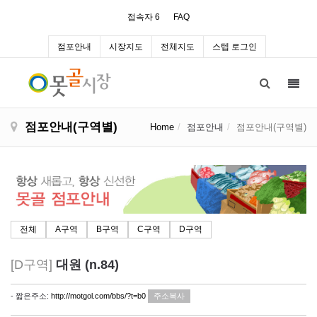
접속자 6
FAQ
점포안내
시장지도
전체지도
스텝 로그인
Toggl
navig
점포안내(구역별)
Home
점포안내
점포안내(구역별)
전체
A구역
B구역
C구역
D구역
[D구역]
대원 (n.84)
- 짧은주소:
http://motgol.com/bbs/?t=b0
주소복사