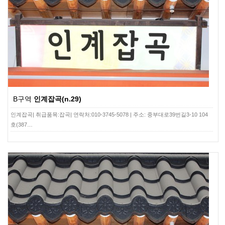
B구역
인계잡곡(n.29)
인계잡곡| 취급품목:잡곡| 연락처:010-3745-5078 | 주소: 중부대로39번길3-10 104
호(387…