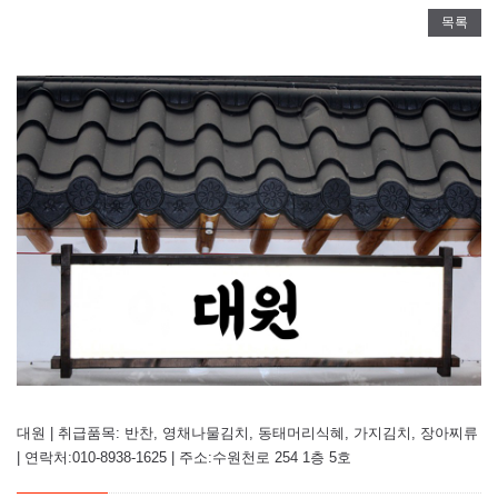
목록
대원 | 취급품목: 반찬, 영채나물김치, 동태머리식혜, 가지김치, 장아찌류
| 연락처:010-8938-1625 | 주소:수원천로 254 1층 5호