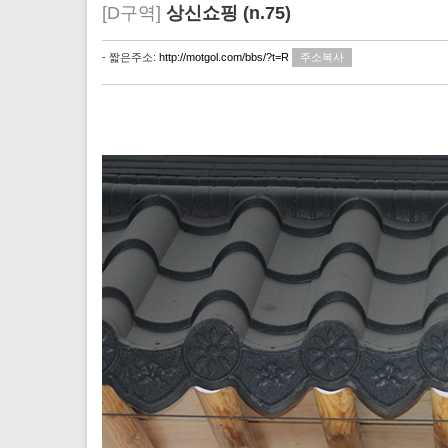
[D구역]
상신쇼핑 (n.75)
- 짧은주소:
http://motgol.com/bbs/?t=R
주소복사