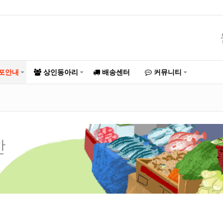
포안내
상인동아리
배송센터
커뮤니티