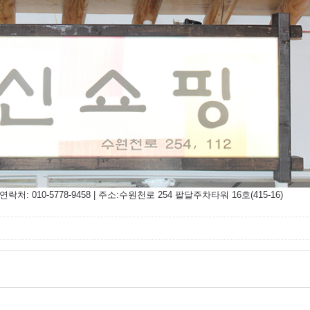
 010-5778-9458 | 주소:수원천로 254 팔달주차타워 16호(415-16)