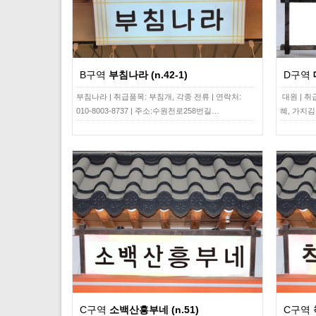
B구역
부침나라 (n.42-1)
D구역
부침나라 | 취급품목: 부침개, 각종 전류 | 연락처:
대원 | 
010-8003-8737 | 주소:수원천로258번길…
혜, 가지김
C구역
소백산흥부네 (n.51)
C구역