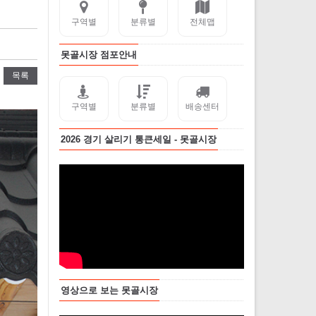
구역별
분류별
전체맵
못골시장 점포안내
목록
구역별
분류별
배송센터
2026 경기 살리기 통큰세일 - 못골시장
영상으로 보는 못골시장