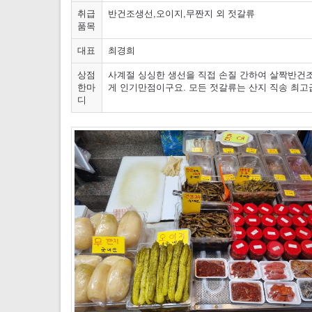
취급
반건조생선,오이지,무짠지 외 젓갈류
품목
대표
최경희
상점
사계절 싱싱한 생선을 직접 손질 간하여 살짝반건
한마
게 인기만점이구요. 모든 젓갈류는 산지 직송 최고
디