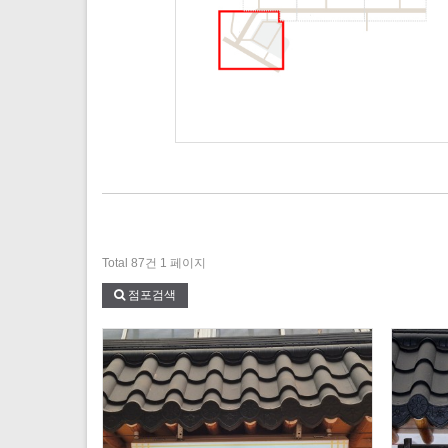
Total 87건
1 페이지
점포검색