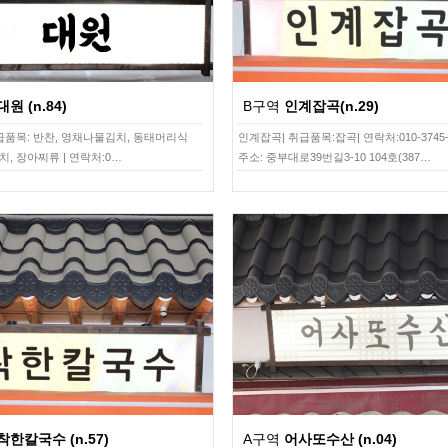
대원 (n.84)
B구역
인계잡곡(n.29)
취급품목: 반찬, 영채나물김치, 동태머리식
인계잡곡| 취급품목:잡곡| 연락처:010-3745-5
치, 장아찌류 | 연락처:0…
주소: 중부대로39번길3-10 104호(387…
착한칼국수 (n.57)
A구역
어사또수산 (n.04)