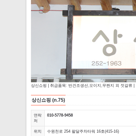
상신쇼핑 | 취급품목: 반건조생선,오이지,무짠지 외 젓갈류 | 연락처:
상신쇼핑 (n.75)
연락
010-5778-9458
처
위치
수원천로 254 팔달주차타워 16호(415-16)