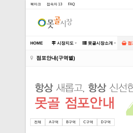
북마크
접속자 13
FAQ
HOME
시장지도
못골시장소개
점
점포안내(구역별)
전체
A구역
B구역
C구역
D구역