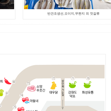
반건조생선,오이지,무짠지 외 젓갈류