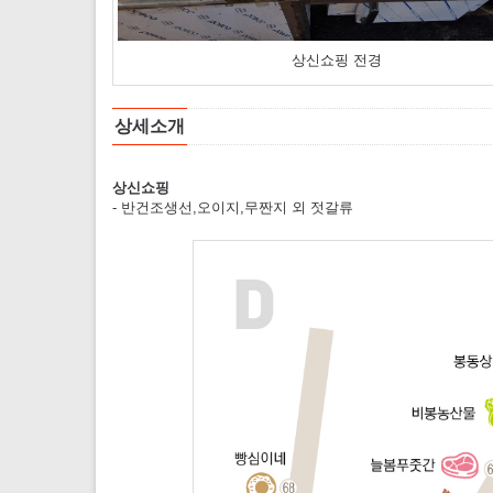
상신쇼핑 전경
상세소개
상신쇼핑
- 반건조생선,오이지,무짠지 외 젓갈류