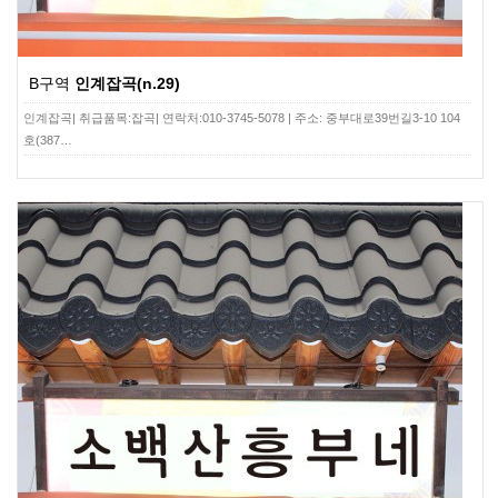
B구역
인계잡곡(n.29)
인계잡곡| 취급품목:잡곡| 연락처:010-3745-5078 | 주소: 중부대로39번길3-10 104
호(387…