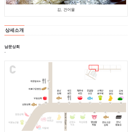
김, 건어물
상세소개
남문상회
-