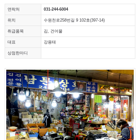
연락처
031-244-6004
위치
수원천로258번길 9 102호(397-14)
취급품목
김, 건어물
대표
강용태
상점한마디