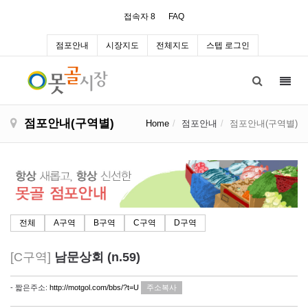
접속자 8
FAQ
점포안내
시장지도
전체지도
스텝 로그인
Toggl
navig
점포안내(구역별)
Home
점포안내
점포안내(구역별)
전체
A구역
B구역
C구역
D구역
[C구역]
남문상회 (n.59)
- 짧은주소:
http://motgol.com/bbs/?t=U
주소복사