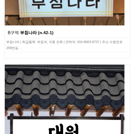
B구역
부침나라 (n.42-1)
부침나라 | 취급품목: 부침개, 각종 전류 | 연락처: 010-8003-8737 | 주소:수원천로
258번길…