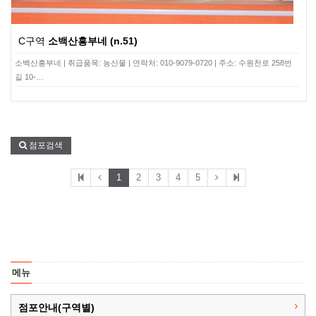
C구역
소백산흥부네 (n.51)
소백산흥부네 | 취급품목: 농산물 | 연락처: 010-9079-0720 | 주소: 수원천로 258번
길 10-…
점포검색
1
2
3
4
5
메뉴
점포안내(구역별)