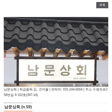
목록
남문상회 | 취급품목:김, 건어물 | 연락처: 031-244-6004 | 주소:수원천로2
58번길 9 102호(397-14)
남문상회 (n.59)