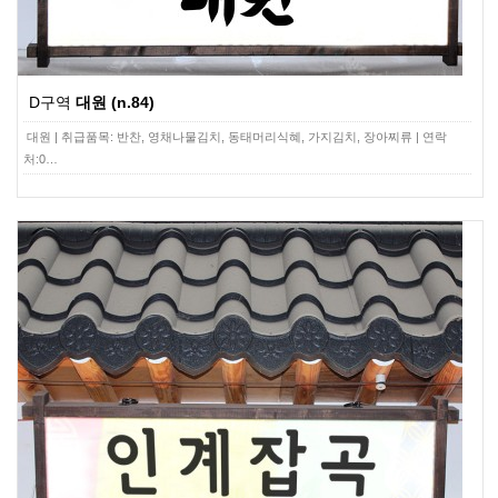
D구역
대원 (n.84)
대원 | 취급품목: 반찬, 영채나물김치, 동태머리식혜, 가지김치, 장아찌류 | 연락
처:0…