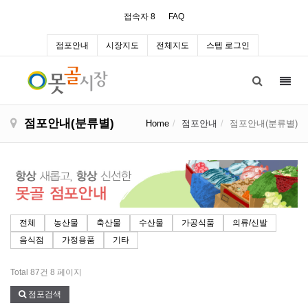
접속자 8
FAQ
점포안내
시장지도
전체지도
스텝 로그인
Toggl
navig
점포안내(분류별)
Home
점포안내
점포안내(분류별)
전체
농산물
축산물
수산물
가공식품
의류/신발
음식점
가정용품
기타
Total 87건
8 페이지
점포검색