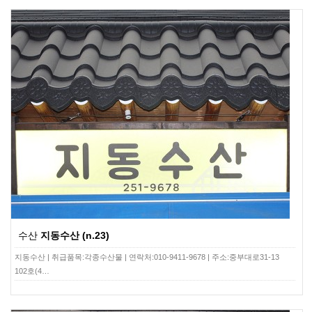
수산
지동수산 (n.23)
지동수산 | 취급품목:각종수산물 | 연락처:010-9411-9678 | 주소:중부대로31-13
102호(4…