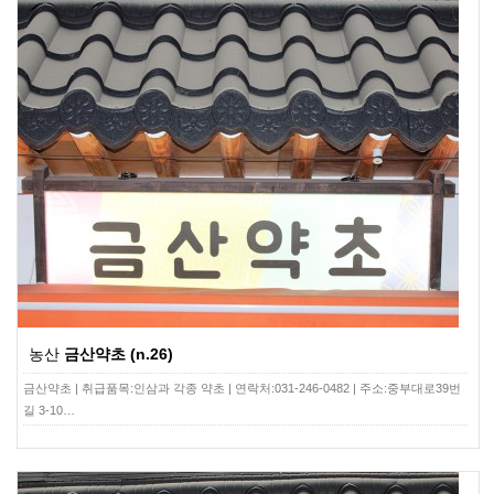
농산
금산약초 (n.26)
금산약초 | 취급품목:인삼과 각종 약초 | 연락처:031-246-0482 | 주소:중부대로39번
길 3-10…