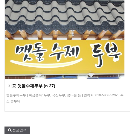
가공
맷돌수제두부 (n.27)
맷돌수제두부 | 취급품목: 두부, 국산두부, 콩나물 등 | 연락처: 010-5966-5292 | 주
소:중부대…
점포검색