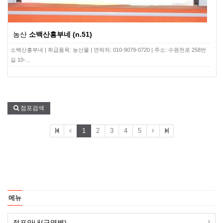
농산
소백산흥부네 (n.51)
소백산흥부네 | 취급품목: 농산물 | 연락처: 010-9079-0720 | 주소: 수원천로 258번
길 10-…
점포검색
1
2
3
4
5
메뉴
점포안내(구역별)