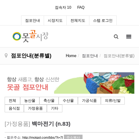
접속자 10
FAQ
점포안내
시장지도
전체지도
스텝 로그인
Toggl
navig
점포안내(분류별)
Home
점포안내
점포안내(분류별)
전체
농산물
축산물
수산물
가공식품
의류/신발
음식점
가정용품
기타
[가정용품]
백마전기 (n.83)
- 짧은주소:
http://motgol.com/bbs/?t=7I
주소복사