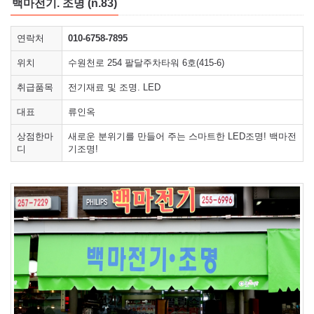
백마전기. 조명 (n.83)
연락처
010-6758-7895
위치
수원천로 254 팔달주차타워 6호(415-6)
취급품목
전기재료 및 조명. LED
대표
류인옥
상점한마
새로운 분위기를 만들어 주는 스마트한 LED조명! 백마전
디
기조명!