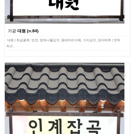
가공
대원 (n.84)
대원 | 취급품목: 반찬, 영채나물김치, 동태머리식혜, 가지김치, 장아찌류 | 연락
처:0…