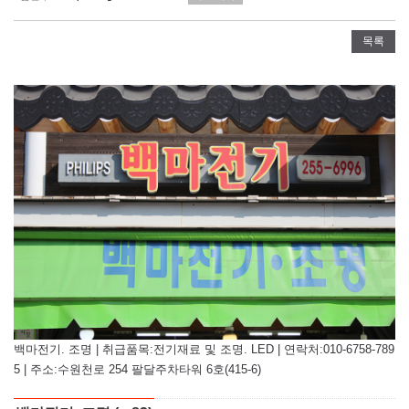
목록
백마전기. 조명 | 취급품목:전기재료 및 조명. LED | 연락처:010-6758-789
5 | 주소:수원천로 254 팔달주차타워 6호(415-6)