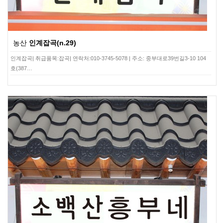
농산
인계잡곡(n.29)
인계잡곡| 취급품목:잡곡| 연락처:010-3745-5078 | 주소: 중부대로39번길3-10 104
호(387…