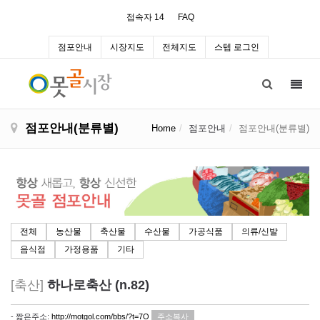
접속자 14
FAQ
점포안내
시장지도
전체지도
스텝 로그인
Toggl
navig
점포안내(분류별)
Home
점포안내
점포안내(분류별)
전체
농산물
축산물
수산물
가공식품
의류/신발
음식점
가정용품
기타
[축산]
하나로축산 (n.82)
- 짧은주소:
http://motgol.com/bbs/?t=7O
주소복사