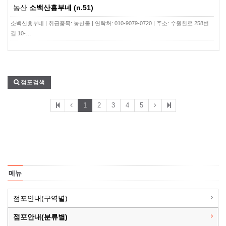
농산
소백산흥부네 (n.51)
소백산흥부네 | 취급품목: 농산물 | 연락처: 010-9079-0720 | 주소: 수원천로 258번
길 10-…
점포검색
1
2
3
4
5
메뉴
점포안내(구역별)
점포안내(분류별)