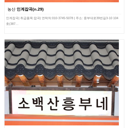
농산
인계잡곡(n.29)
인계잡곡| 취급품목:잡곡| 연락처:010-3745-5078 | 주소: 중부대로39번길3-10 104
호(387…