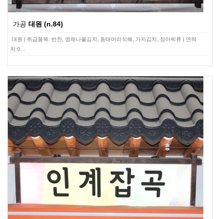
가공
대원 (n.84)
대원 | 취급품목: 반찬, 영채나물김치, 동태머리식혜, 가지김치, 장아찌류 | 연락
처:0…