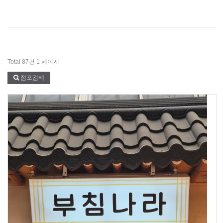
Total 87건
1 페이지
점포검색