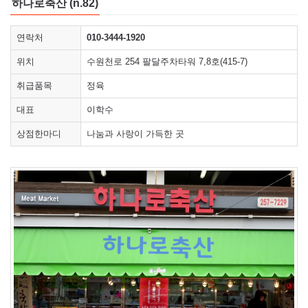
하나로축산 (n.82)
연락처
010-3444-1920
위치
수원천로 254 팔달주차타워 7,8호(415-7)
취급품목
정육
대표
이학수
상점한마디
나눔과 사랑이 가득한 곳