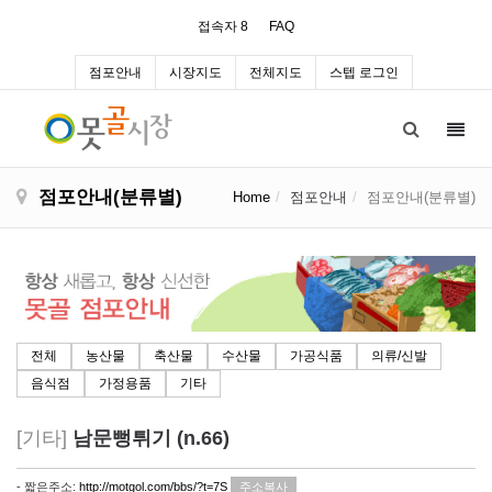
접속자 8
FAQ
점포안내
시장지도
전체지도
스텝 로그인
Toggl
navig
점포안내(분류별)
Home
점포안내
점포안내(분류별)
전체
농산물
축산물
수산물
가공식품
의류/신발
음식점
가정용품
기타
[기타]
남문뻥튀기 (n.66)
- 짧은주소:
http://motgol.com/bbs/?t=7S
주소복사