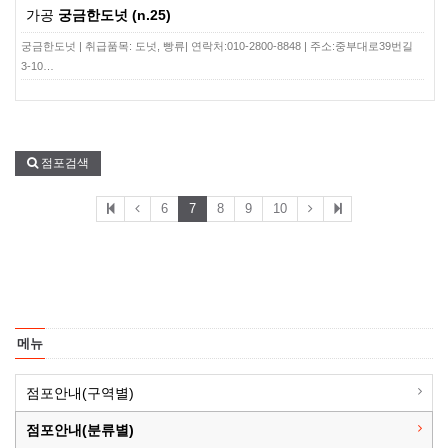
가공
궁금한도넛 (n.25)
궁금한도넛 | 취급품목: 도넛, 빵류​| 연락처:010-2800-8848 | 주소:중부대로39번길
3-10…
점포검색
6
7
8
9
10
메뉴
점포안내(구역별)
점포안내(분류별)