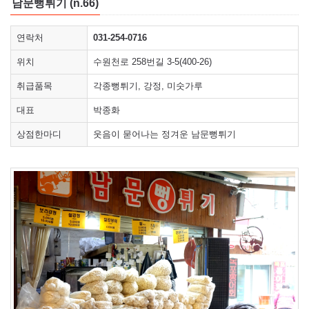
남문뻥튀기 (n.66)
연락처
031-254-0716
위치
수원천로 258번길 3-5(400-26)
취급품목
각종뻥튀기, 강정, 미숫가루
대표
박종화
상점한마디
웃음이 묻어나는 정겨운 남문뻥튀기