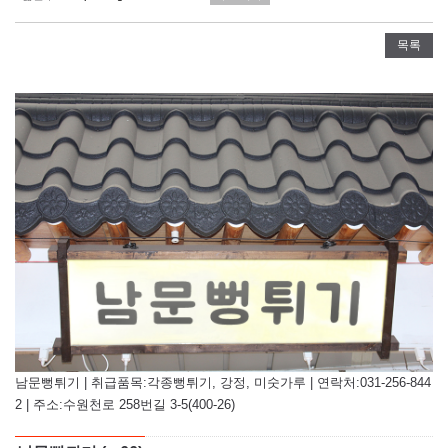
목록
남문뻥튀기 | 취급품목:각종뻥튀기, 강정, 미숫가루 | 연락처:031-256-844
2 | 주소:수원천로 258번길 3-5(400-26)