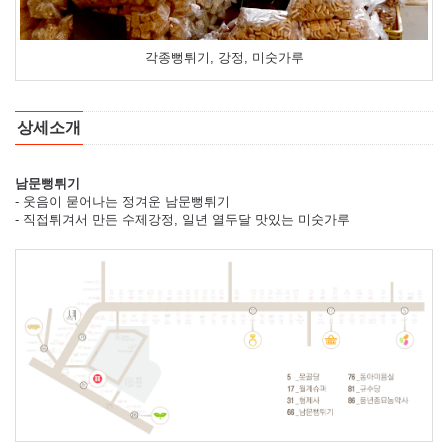
각종뻥튀기, 강정, 미숫가루
상세소개
남문뻥튀기
- 웃음이 묻어나는 정겨운 남문뻥튀기
- 직접튀겨서 만든 수제강정, 일년 열두달 맛있는 미숫가루