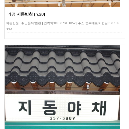
가공
지동반찬 (n.20)
지동반찬 | 취급품목:반찬 | 연락처:010-8731-1052 | 주소:중부대로39번길 3-8 102
호(3…