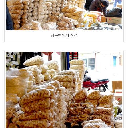
남문뻥튀기 전경