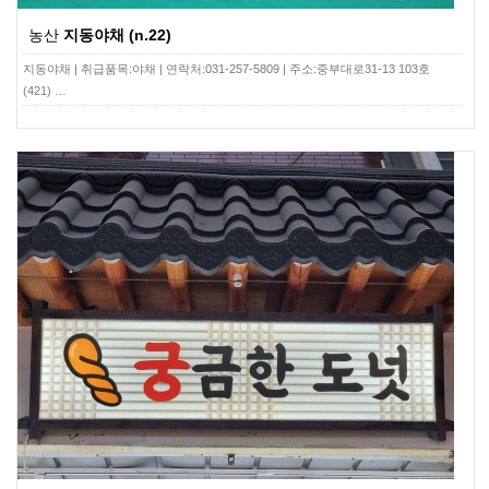
농산
지동야채 (n.22)
지동야채 | 취급품목:야채 | 연락처:031-257-5809 | 주소:중부대로31-13 103호
(421) …