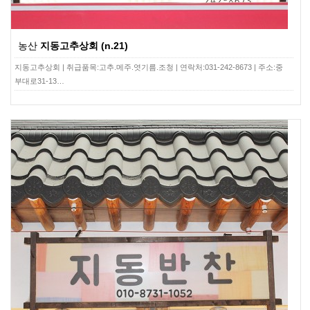
농산
지동고추상회 (n.21)
지동고추상회 | 취급품목:고추.메주.엿기름.조청 | 연락처:031-242-8673 | 주소:중
부대로31-13…