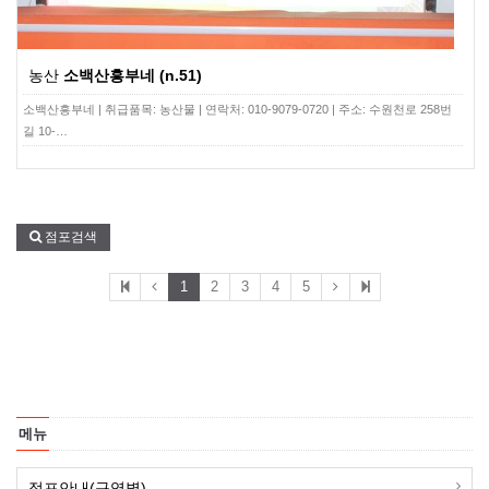
농산
소백산흥부네 (n.51)
소백산흥부네 | 취급품목: 농산물 | 연락처: 010-9079-0720 | 주소: 수원천로 258번
길 10-…
점포검색
1
2
3
4
5
메뉴
점포안내(구역별)