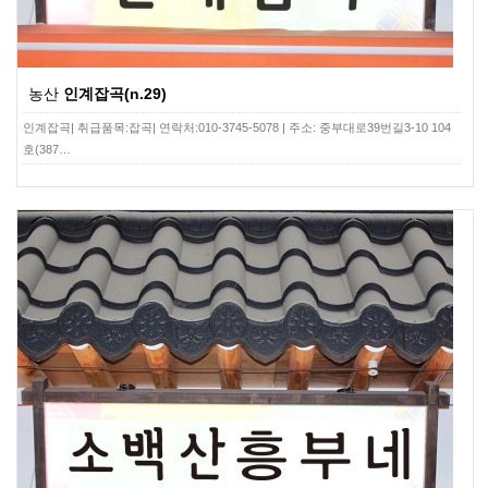
농산
인계잡곡(n.29)
인계잡곡| 취급품목:잡곡| 연락처:010-3745-5078 | 주소: 중부대로39번길3-10 104
호(387…