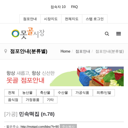
접속자 10
FAQ
점포안내
시장지도
전체지도
스텝 로그인
Toggl
navig
점포안내(분류별)
Home
점포안내
점포안내(분류별)
전체
농산물
축산물
수산물
가공식품
의류/신발
음식점
가정용품
기타
[가공]
민속떡집 (n.78)
- 짧은주소:
http://motgol.com/bbs/?t=90
주소복사