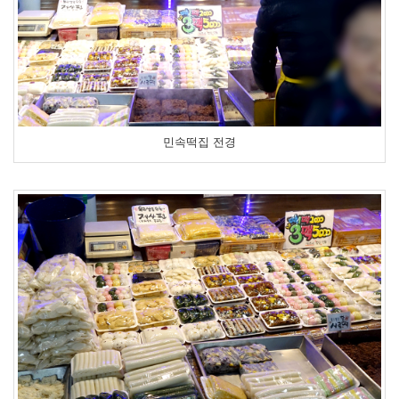
민속떡집 전경