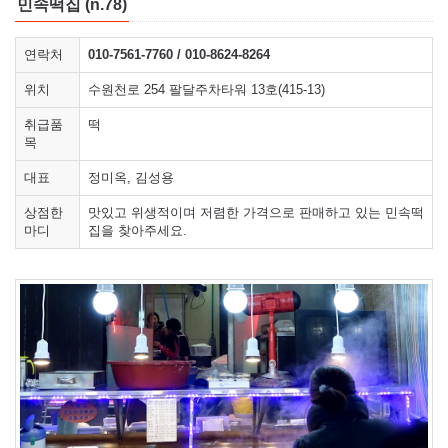
민속떡집 (n.78)
연락처
010-7561-7760 / 010-8624-8264
위치
수원천로 254 팔달주차타워 13호(415-13)
취급품
떡
목
대표
정미옥, 김성용
상점한
맛있고 위생적이며 저렴한 가격으로 판매하고 있는 민속떡
마디
집을 찾아주세요.