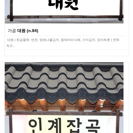
가공
대원 (n.84)
대원 | 취급품목: 반찬, 영채나물김치, 동태머리식혜, 가지김치, 장아찌류 | 연락
처:0…