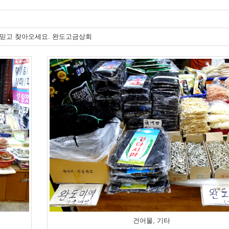
면 믿고 찾아오세요. 완도고금상회
건어물, 기타