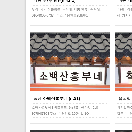
가공
부침나라 (n.42-1)
가공
대
부침나라 | 취급품목: 부침개, 각종 전류 | 연락처:
대원 | 
010-8003-8737 | 주소:수원천로258번길…
혜, 가지김
농산
소백산흥부네 (n.51)
음식점
소백산흥부네 | 취급품목: 농산물 | 연락처: 010-
착한칼국수
9079-0720 | 주소: 수원천로 258번길 10-…
칼국수 | 연락