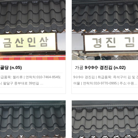
골당 (n.05)
가공
9수9수 경진김 (n.02)
급품목: 젤리류 | 연락처:010-7464-8545|
9수9수 경진김 | 취급품목: 즉석구이 김 및 
시 팔달구 중부대로 39번길 …
어물 | 연락처:010-9770-0995 | 주소:수원…