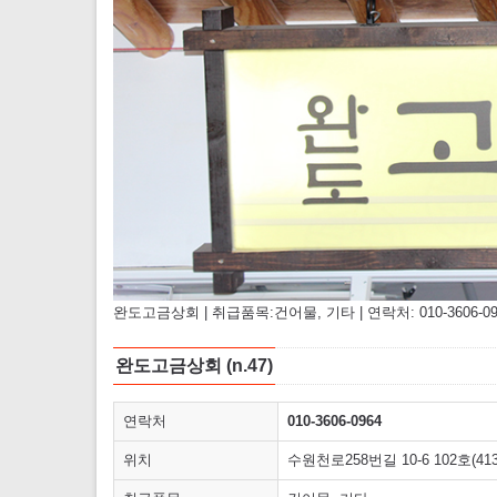
완도고금상회 | 취급품목:건어물, 기타 | 연락처: 010-3606-0964
완도고금상회 (n.47)
연락처
010-3606-0964
위치
수원천로258번길 10-6 102호(413