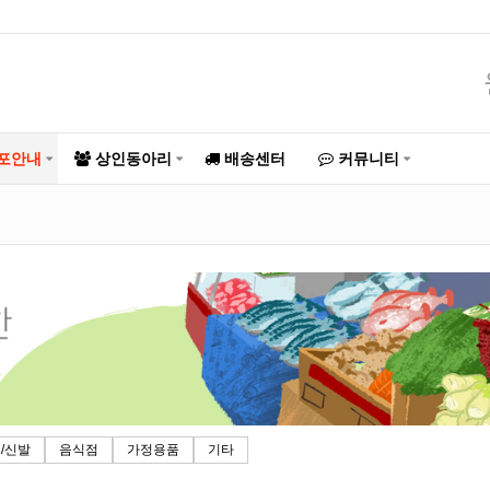
포안내
상인동아리
배송센터
커뮤니티
/신발
음식점
가정용품
기타