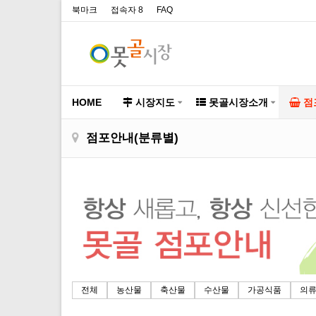
북마크
접속자 8
FAQ
HOME
시장지도
못골시장소개
점
점포안내(분류별)
전체
농산물
축산물
수산물
가공식품
의류