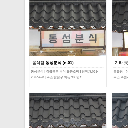
음식점
동성분식 (n.01)
기타
못
동성분식 | 취급품목:분식,울금호떡 | 연락처:031-
못골당 | 취
256-5470 | 주소:팔달구 지동 380번지 …
주소:수원