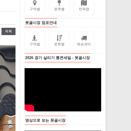
구역별
분류별
전체맵
못골시장 점포안내
목록
구역별
분류별
배송센터
2026 경기 살리기 통큰세일 - 못골시장
영상으로 보는 못골시장