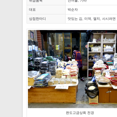
취급품목
건어물, 기타
대표
박순자
상점한마디
맛있는 김, 미역, 멸치, 사시려
완도고금상회 전경