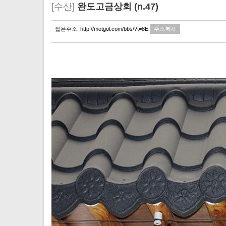
[수산]
완도고금상회 (n.47)
- 짧은주소:
http://motgol.com/bbs/?t=8E
주소복사