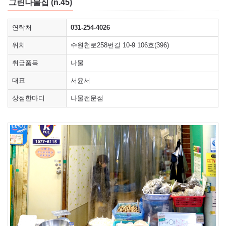
그린나물집 (n.45)
연락처
031-254-4026
위치
수원천로258번길 10-9 106호(396)
취급품목
나물
대표
서윤서
상점한마디
나물전문점