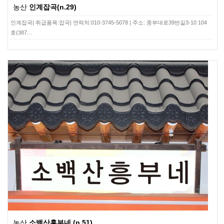
농산
인계잡곡(n.29)
인계잡곡| 취급품목:잡곡| 연락처:010-3745-5078 | 주소: 중부대로39번길3-10 104
호(387…
농산
소백산흥부네 (n.51)