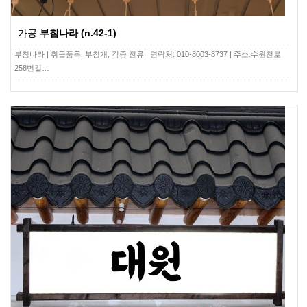
가공
부침나라 (n.42-1)
부침나라 | 취급품목: 부침개, 각종 전류 | 연락처: 010-8003-8737 | 주소:수원천로
258번길…