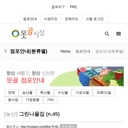
접속자 7
FAQ
점포안내
시장지도
전체지도
스텝 로그인
Toggl
navig
점포안내(분류별)
Home
점포안내
점포안내(분류별)
전체
농산물
축산물
수산물
가공식품
의류/신발
음식점
가정용품
기타
[농산]
그린나물집 (n.45)
- 짧은주소:
http://motgol.com/bbs/?t=8z
주소복사