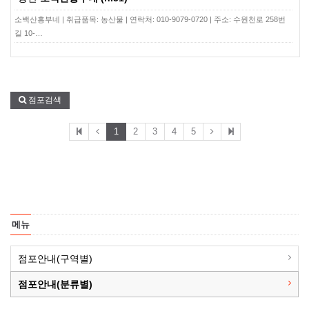
소백산흥부네 | 취급품목: 농산물 | 연락처: 010-9079-0720 | 주소: 수원천로 258번
길 10-…
점포검색
1
2
3
4
5
메뉴
점포안내(구역별)
점포안내(분류별)