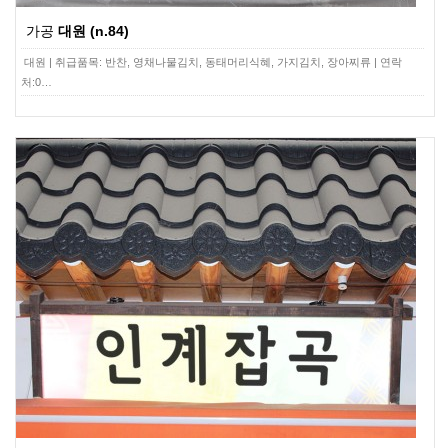
가공
대원 (n.84)
대원 | 취급품목: 반찬, 영채나물김치, 동태머리식혜, 가지김치, 장아찌류 | 연락
처:0…