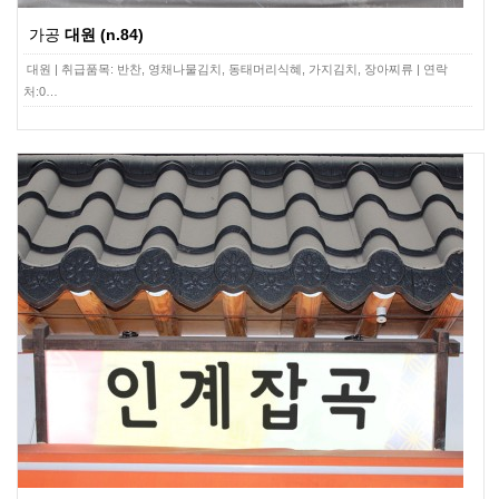
가공
대원 (n.84)
대원 | 취급품목: 반찬, 영채나물김치, 동태머리식혜, 가지김치, 장아찌류 | 연락
처:0…