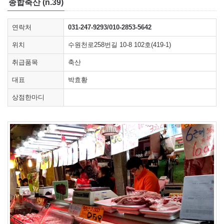
종합축산 (n.39)
연락처
031-247-9293/010-2853-5642
위치
수원천로258번길 10-8 102호(419-1)
취급품목
축산
대표
박효황
상점한마디