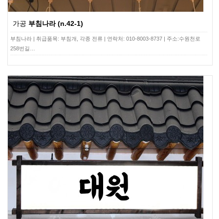
가공
부침나라 (n.42-1)
부침나라 | 취급품목: 부침개, 각종 전류 | 연락처: 010-8003-8737 | 주소:수원천로
258번길…