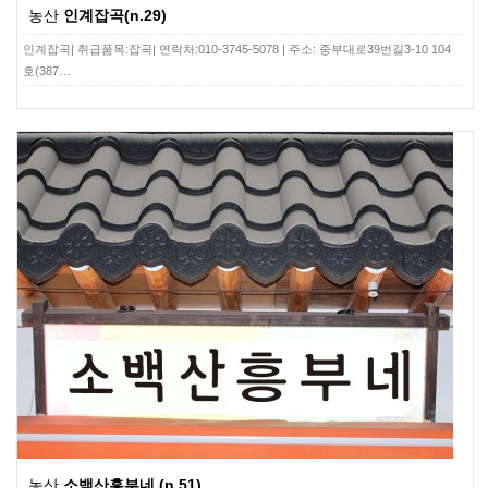
농산
인계잡곡(n.29)
인계잡곡| 취급품목:잡곡| 연락처:010-3745-5078 | 주소: 중부대로39번길3-10 104
호(387…
농산
소백산흥부네 (n.51)