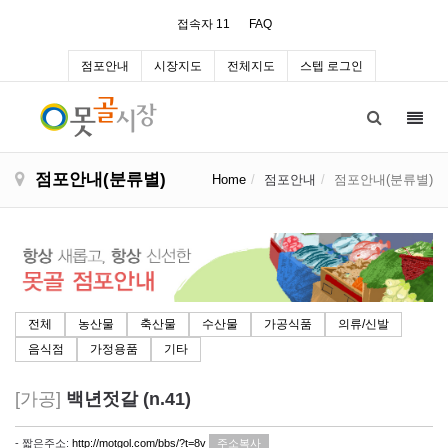
접속자 11
FAQ
점포안내
시장지도
전체지도
스텝 로그인
Toggl
navig
점포안내(분류별)
Home
점포안내
점포안내(분류별)
전체
농산물
축산물
수산물
가공식품
의류/신발
음식점
가정용품
기타
[가공]
백년젓갈 (n.41)
- 짧은주소:
http://motgol.com/bbs/?t=8v
주소복사