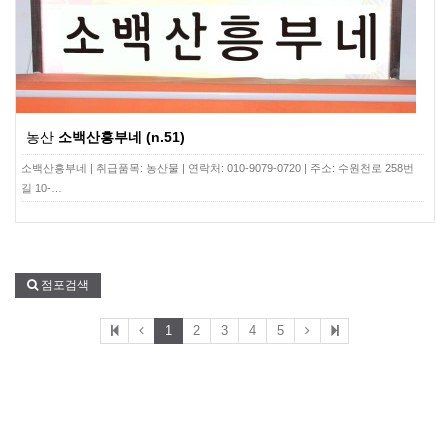
농산
소백산흥부네 (n.51)
소백산흥부네 | 취급품목: 농산물 | 연락처: 010-9079-0720 | 주소: 수원천로 258번
길 10-…
점포검색
1
2
3
4
5