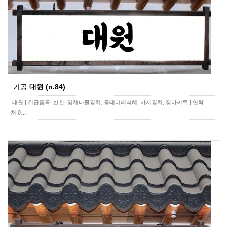
가공
대원 (n.84)
대원 | 취급품목: 반찬, 영채나물김치, 동태머리식혜, 가지김치, 장아찌류 | 연락
처:0…