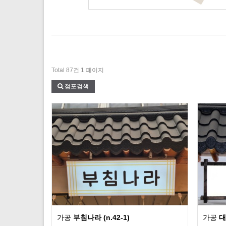
Total 87건
1 페이지
점포검색
가공
부침나라 (n.42-1)
가공
대