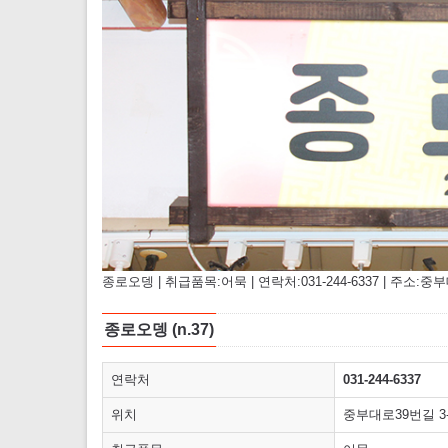
종로오뎅 | 취급품목:어묵 | 연락처:031-244-6337 | 주소:중부대
종로오뎅 (n.37)
연락처
031-244-6337
위치
중부대로39번길 3-15