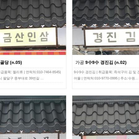
골당 (n.05)
가공
9수9수 경진김 (n.02)
급품목: 젤리류 | 연락처:010-7464-8545|
9수9수 경진김 | 취급품목: 즉석구이 김 및 
시 팔달구 중부대로 39번길 …
어물 | 연락처:010-9770-0995 | 주소:수원…