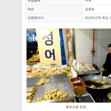
취급품목
어묵
대표
임용운
상점한마디
따끈따근한 튀김 
종로오뎅 전경