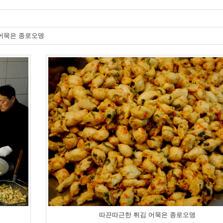
어묵은 종로오뎅
따끈따근한 튀김 어묵은 종로오뎅