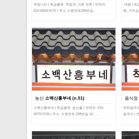
부침나라 | 취급품목: 부침개, 각종 전류 | 연락처:
대원 | 
010-8003-8737 | 주소:수원천로258번길…
혜, 가지김
농산
소백산흥부네 (n.51)
음식점
소백산흥부네 | 취급품목: 농산물 | 연락처: 010-
착한칼국수
9079-0720 | 주소: 수원천로 258번길 10-…
칼국수 | 연락