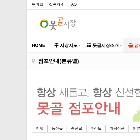
북마크
접속자 4
FAQ
HOME
시장지도
못골시장소개
점
점포안내(분류별)
전체
농산물
축산물
수산물
가공식품
의류