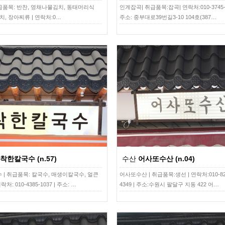
취급품목: 반찬, 영채나물김치, 동태머리식
인계잡곡| 취급품목:잡곡| 연락처:010-3745-5
치, 장아찌류 | 연락처:0…
주소: 중부대로39번길3-10 104호(387…
착한칼국수 (n.57)
수산
어사또수산 (n.04)
 | 취급품목: 칼국수, 매생이칼국수, 얼큰
어사또수산 | 취급품목:생선 | 연락처:010-82
처: 010-4385-1037 | 주소: …
4349 | 주소:수원시 팔달구 지동 422 어…