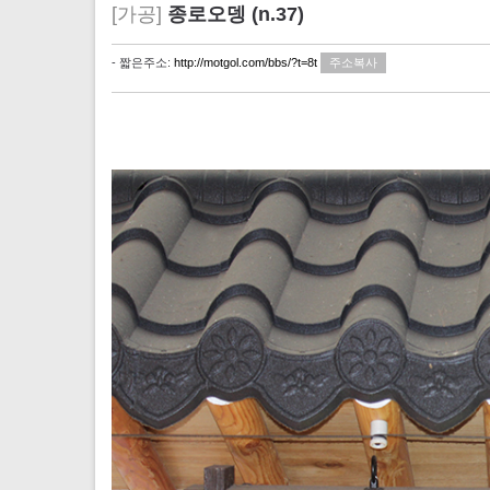
[가공]
종로오뎅 (n.37)
- 짧은주소:
http://motgol.com/bbs/?t=8t
주소복사