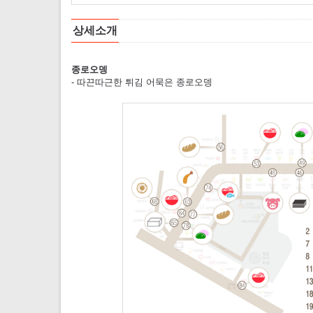
상세소개
종로오뎅
- 따끈따근한 튀김 어묵은 종로오뎅