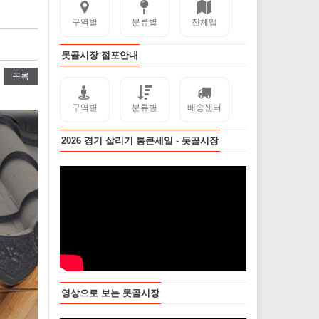
구역별
분류별
전체맵
못골시장 점포안내
목록
구역별
분류별
배송센터
2026 경기 살리기 통큰세일 - 못골시장
영상으로 보는 못골시장