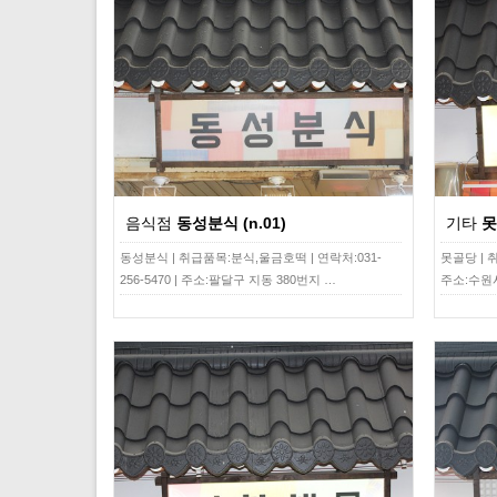
음식점
동성분식 (n.01)
기타
못
동성분식 | 취급품목:분식,울금호떡 | 연락처:031-
못골당 | 취
256-5470 | 주소:팔달구 지동 380번지 …
주소:수원