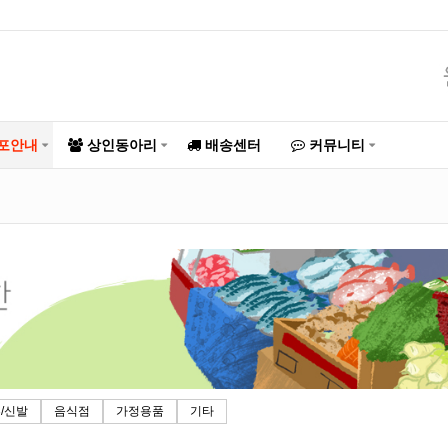
포안내
상인동아리
배송센터
커뮤니티
/신발
음식점
가정용품
기타