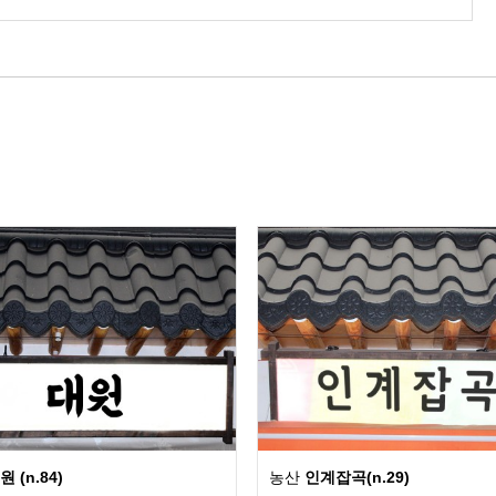
원 (n.84)
농산
인계잡곡(n.29)