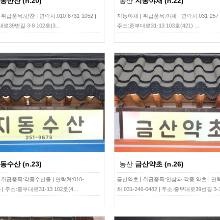
동반찬 (n.20)
농산
지동야채 (n.22)
취급품목:반찬 | 연락처:010-8731-1052 |
지동야채 | 취급품목:야채 | 연락처:031-257-5
로39번길 3-8 102호(3…
주소:중부대로31-13 103호(421) …
동수산 (n.23)
농산
금산약초 (n.26)
 취급품목:각종수산물 | 연락처:010-
금산약초 | 취급품목:인삼과 각종 약초 | 연
78 | 주소:중부대로31-13 102호(4…
처:031-246-0482 | 주소:중부대로39번길 3-