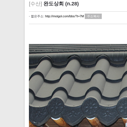
[수산]
완도상회 (n.28)
- 짧은주소:
http://motgol.com/bbs/?t=7M
주소복사