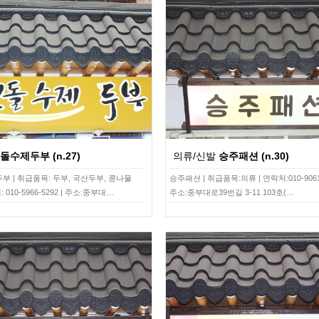
돌수제두부 (n.27)
의류/신발
승주패션 (n.30)
 | 취급품목: 두부, 국산두부, 콩나물
승주패션 | 취급품목:의류 | 연락처:010-9061-
: 010-5966-5292 | 주소:중부대…
주소:중부대로39번길 3-11 103호(…