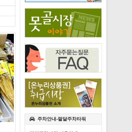
주차안내-팔달주차타워