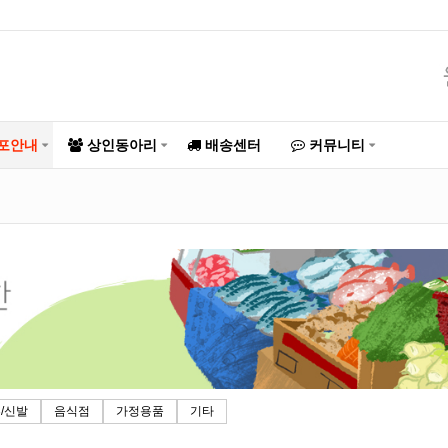
포안내
상인동아리
배송센터
커뮤니티
/신발
음식점
가정용품
기타