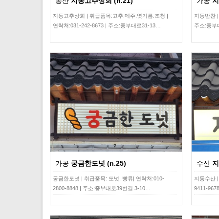
농산
지동고추상회 (n.21)
가공
지
지동고추상회 | 취급품목:고추.메주.엿기름.조청 |
지동반찬 | 
연락처:031-242-8673 | 주소:중부대로31-13…
주소:중부대
가공
궁금한도넛 (n.25)
수산
지
궁금한도넛 | 취급품목: 도넛, 빵류​| 연락처:010-
지동수산 |
2800-8848 | 주소:중부대로39번길 3-10…
9411-96