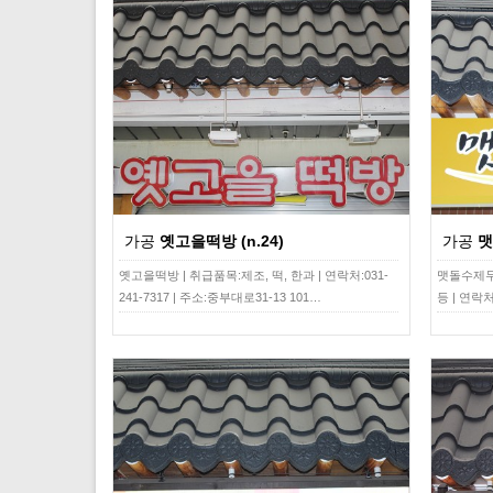
가공
옛고을떡방 (n.24)
가공
맷
옛고을떡방 | 취급품목:제조, 떡, 한과 | 연락처:031-
맷돌수제두부
241-7317 | 주소:중부대로31-13 101…
등 | 연락처