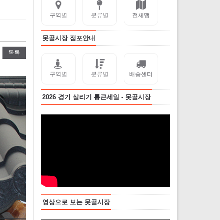
구역별
분류별
전체맵
못골시장 점포안내
목록
구역별
분류별
배송센터
2026 경기 살리기 통큰세일 - 못골시장
영상으로 보는 못골시장