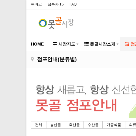
북마크
접속자 15
FAQ
HOME
시장지도
못골시장소개
점
점포안내(분류별)
전체
농산물
축산물
수산물
가공식품
의류