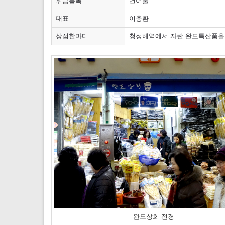
취급품목
건어물
대표
이충환
상점한마디
청정해역에서 자란 완도특산품을
완도상회 전경