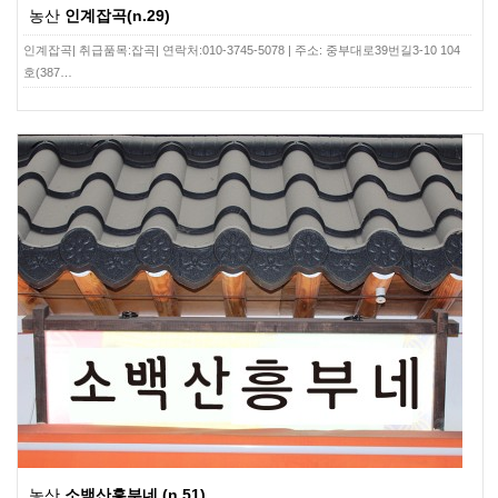
농산
인계잡곡(n.29)
인계잡곡| 취급품목:잡곡| 연락처:010-3745-5078 | 주소: 중부대로39번길3-10 104
호(387…
농산
소백산흥부네 (n.51)