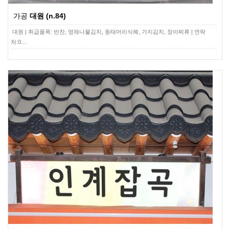
가공
대원 (n.84)
대원 | 취급품목: 반찬, 영채나물김치, 동태머리식혜, 가지김치, 장아찌류 | 연락
처:0…