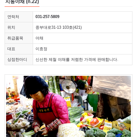
지동야채 (n.22)
연락처
031-257-5809
위치
중부대로31-13 103호(421)
취급품목
야채
대표
이효정
상점한마디
신선한 제철 야채를 저렴한 가격에 판매합니다.