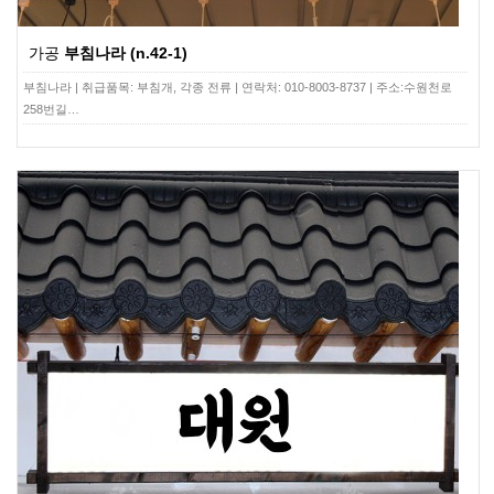
가공
부침나라 (n.42-1)
부침나라 | 취급품목: 부침개, 각종 전류 | 연락처: 010-8003-8737 | 주소:수원천로
258번길…