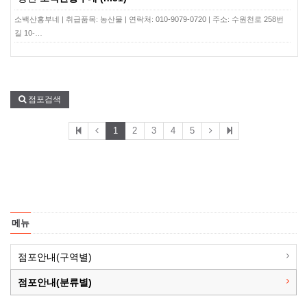
소백산흥부네 | 취급품목: 농산물 | 연락처: 010-9079-0720 | 주소: 수원천로 258번
길 10-…
점포검색
1
2
3
4
5
메뉴
점포안내(구역별)
점포안내(분류별)