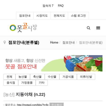
접속자 7
FAQ
점포안내
시장지도
전체지도
스텝 로그인
Toggl
navig
점포안내(분류별)
Home
점포안내
점포안내(분류별)
전체
농산물
축산물
수산물
가공식품
의류/신발
음식점
가정용품
기타
[농산]
지동야채 (n.22)
- 짧은주소:
http://motgol.com/bbs/?t=8c
주소복사