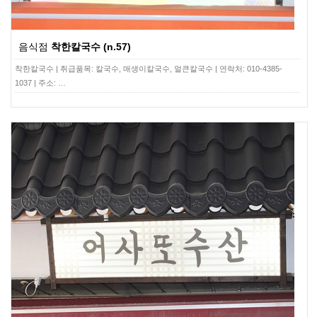
음식점
착한칼국수 (n.57)
착한칼국수 | 취급품목: 칼국수, 매생이칼국수, 얼큰칼국수 | 연락처: 010-4385-
1037 | 주소: …