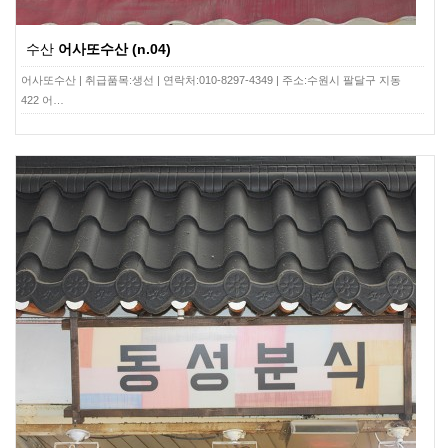
수산
어사또수산 (n.04)
어사또수산 | 취급품목:생선 | 연락처:010-8297-4349 | 주소:수원시 팔달구 지동
422 어…