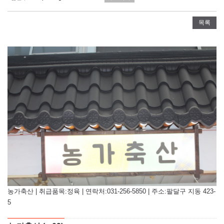
목록
농가축산 | 취급품목:정육 | 연락처:031-256-5850 | 주소:팔달구 지동 423-
5