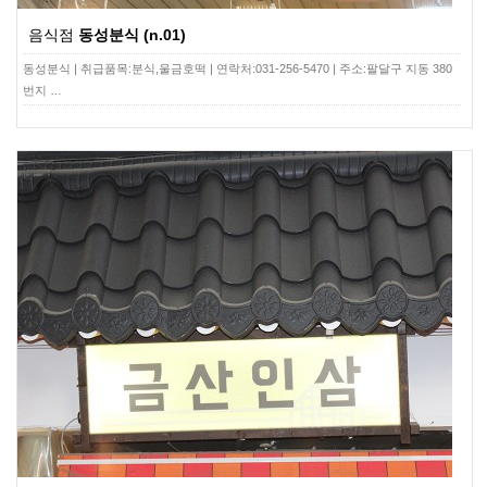
음식점
동성분식 (n.01)
동성분식 | 취급품목:분식,울금호떡 | 연락처:031-256-5470 | 주소:팔달구 지동 380
번지 …