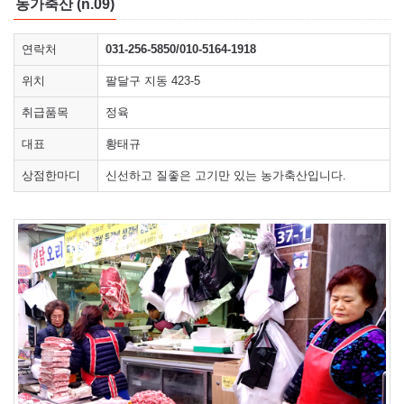
농가축산 (n.09)
연락처
031-256-5850/010-5164-1918
위치
팔달구 지동 423-5
취급품목
정육
대표
황태규
상점한마디
신선하고 질좋은 고기만 있는 농가축산입니다.