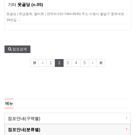
기타
못골당 (n.05)
못골당 | 취급품목: 젤리류 | 연락처:010-7464-8545| 주소:수원시 팔달구 중부대로
39번길 …
점포검색
1
2
3
4
5
메뉴
점포안내(구역별)
점포안내(분류별)