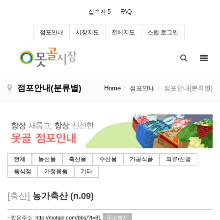
접속자 5
FAQ
점포안내
시장지도
전체지도
스텝 로그인
Toggl
navig
점포안내(분류별)
Home
점포안내
점포안내(분류별)
전체
농산물
축산물
수산물
가공식품
의류/신발
음식점
가정용품
기타
[축산]
농가축산 (n.09)
- 짧은주소:
http://motgol.com/bbs/?t=81
주소복사