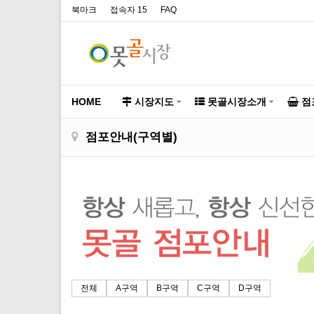
북마크
접속자 15
FAQ
HOME
시장지도
못골시장소개
점
점포안내(구역별)
전체
A구역
B구역
C구역
D구역