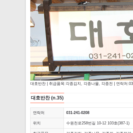
대호반찬 | 취급품목:각종김치, 각종나물, 각종전 | 연락처:031-241
대호반찬 (n.35)
연락처
031-241-0208
위치
수원천로258번길 10-12 103호(387-1)