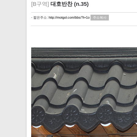
[B구역]
대호반찬 (n.35)
- 짧은주소:
http://motgol.com/bbs/?t=1o
주소복사