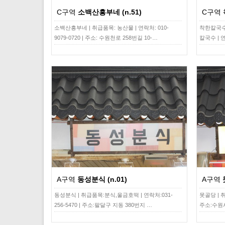
C구역
소백산흥부네 (n.51)
C구역
소백산흥부네 | 취급품목: 농산물 | 연락처: 010-
착한칼국수
9079-0720 | 주소: 수원천로 258번길 10-…
칼국수 | 연락
A구역
동성분식 (n.01)
A구역
동성분식 | 취급품목:분식,울금호떡 | 연락처:031-
못골당 | 취
256-5470 | 주소:팔달구 지동 380번지 …
주소:수원