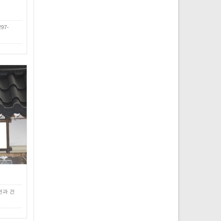
97-
견과 건