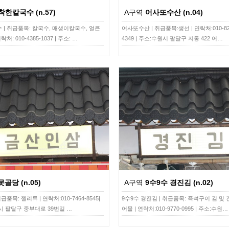
착한칼국수 (n.57)
A구역
어사또수산 (n.04)
 | 취급품목: 칼국수, 매생이칼국수, 얼큰
어사또수산 | 취급품목:생선 | 연락처:010-82
처: 010-4385-1037 | 주소: …
4349 | 주소:수원시 팔달구 지동 422 어…
못골당 (n.05)
A구역
9수9수 경진김 (n.02)
급품목: 젤리류 | 연락처:010-7464-8545|
9수9수 경진김 | 취급품목: 즉석구이 김 및 
시 팔달구 중부대로 39번길 …
어물 | 연락처:010-9770-0995 | 주소:수원…