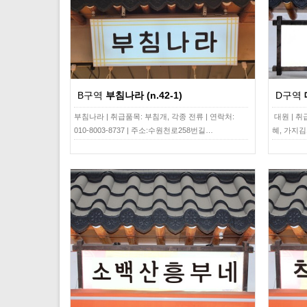
B구역
부침나라 (n.42-1)
D구역
부침나라 | 취급품목: 부침개, 각종 전류 | 연락처:
대원 | 
010-8003-8737 | 주소:수원천로258번길…
혜, 가지김