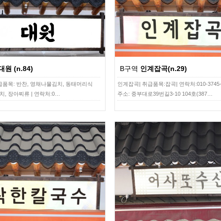
대원 (n.84)
B구역
인계잡곡(n.29)
취급품목: 반찬, 영채나물김치, 동태머리식
인계잡곡| 취급품목:잡곡| 연락처:010-3745-5
치, 장아찌류 | 연락처:0…
주소: 중부대로39번길3-10 104호(387…