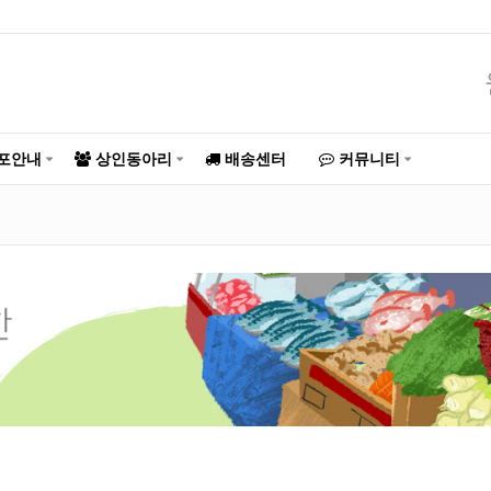
포안내
상인동아리
배송센터
커뮤니티