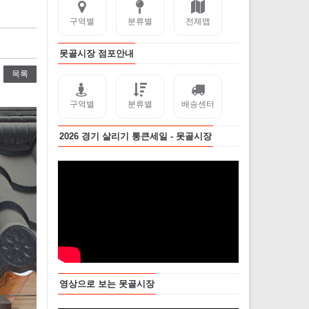
구역별
분류별
전체맵
못골시장 점포안내
목록
구역별
분류별
배송센터
2026 경기 살리기 통큰세일 - 못골시장
영상으로 보는 못골시장