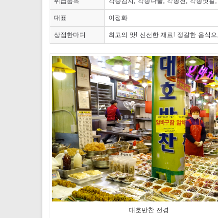
취급품목
각종김치, 각종나물, 각종전, 각종젓갈,
대표
이정화
상점한마디
최고의 맛! 신선한 재료! 정갈한 음식
대호반찬 전경