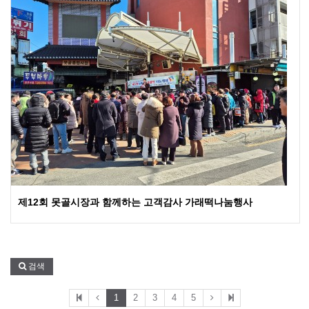
제12회 못골시장과 함께하는 고객감사 가래떡나눔행사
검색
1
2
3
4
5