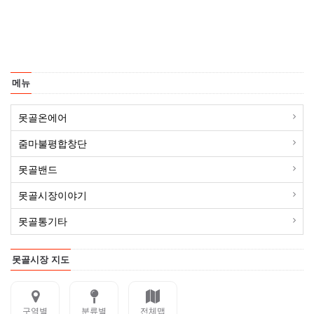
메뉴
못골온에어
줌마불평합창단
못골밴드
못골시장이야기
못골통기타
못골시장 지도
구역별
분류별
전체맵