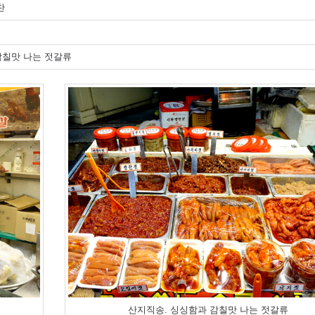
찬
감칠맛 나는 젓갈류
산지직송. 싱싱함과 감칠맛 나는 젓갈류