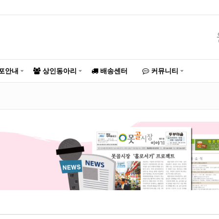
포안내
상인동아리
배송센터
커뮤니티