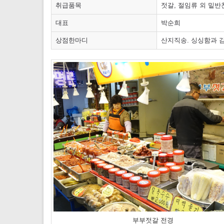
취급품목
젓갈, 절임류 외 밑반
대표
박순희
상점한마디
산지직송. 싱싱함과 
부부젓갈 전경