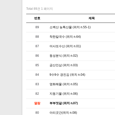
Total 89건
1 페이지
번호
제목
89
소백산 농특산물 (위치 n.55-1)
88
착한칼국수 (위치 n.64)
87
어사또수산 (위치 n.01)
86
동성분식 (위치 n.02)
85
금산인삼 (위치 n.03)
84
9수9수 경진김 (위치 n.04)
83
영화해물 (위치 n.05)
82
지동기물 (위치 n.06)
열람
부부젓갈 (위치 n.07)
80
아리곳간(위치 n.08)