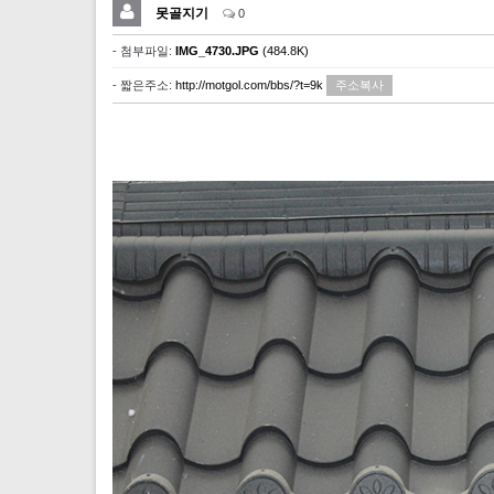
못골지기
0
- 첨부파일:
IMG_4730.JPG
(484.8K)
- 짧은주소:
http://motgol.com/bbs/?t=9k
주소복사