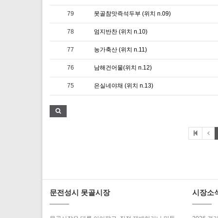
79
못골참맛즉석두부 (위치 n.09)
78
엄지반찬 (위치 n.10)
77
농가축산 (위치 n.11)
76
남해건어물(위치 n.12)
75
은실네야채 (위치 n.13)
문전성시 못골시장
시장소