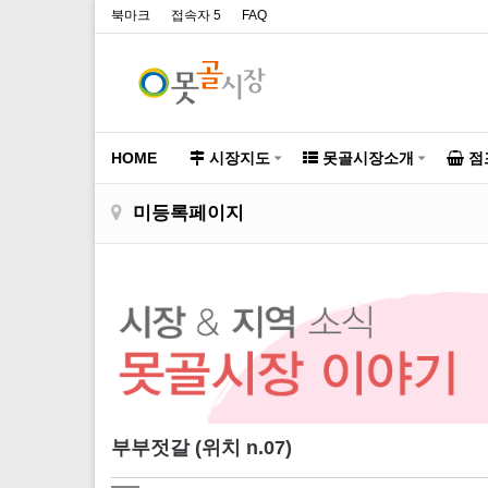
북마크
접속자 5
FAQ
HOME
시장지도
못골시장소개
점
미등록페이지
부부젓갈 (위치 n.07)