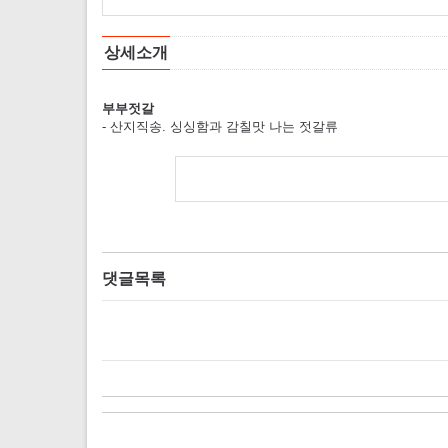
상세소개
부부젓갈
- 산지직송. 싱싱함과 감칠맛 나는 젓갈류
댓글목록