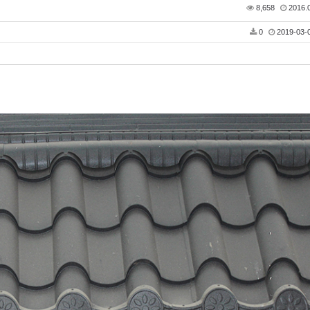
8,658
2016.0
0
2019-03-0