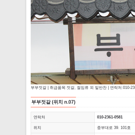
부부젓갈 | 취급품목:젓갈, 절임류 외 밑반찬 | 연락처:010-2361
부부젓갈 (위치 n.07)
연락처
010-2361-0581
위치
중부대로 39. 101호