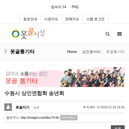
접속자 14
FAQ
점포안내
시장지도
전체지도
스텝 로그인
Toggl
navig
못골통기타
Home
상인동아리
못골통기타
수원시 상인연합회 송년회
못골지기
6,904
2019.12.28 16:31
0
- 짧은주소:
http://motgol.com/bbs/?t=9s
주소복사
목록