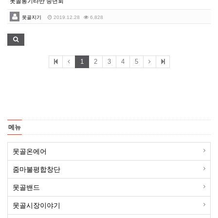
못골통기타반 송년회
못골지기
2019.12.28
6,828
1
2
3
4
5
메뉴
못골온에어
줌마불평합창단
못골밴드
못골시장이야기