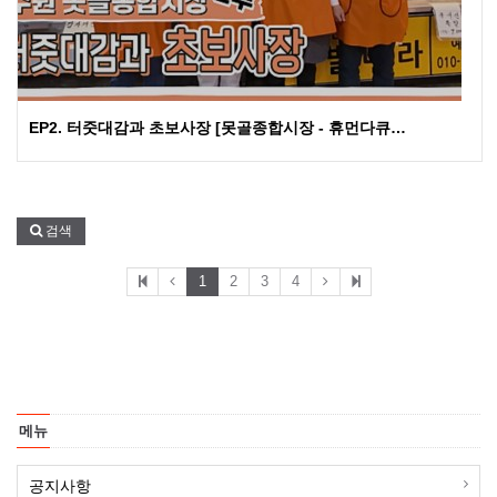
EP2. 터줏대감과 초보사장 [못골종합시장 - 휴먼다큐…
검색
1
2
3
4
메뉴
공지사항