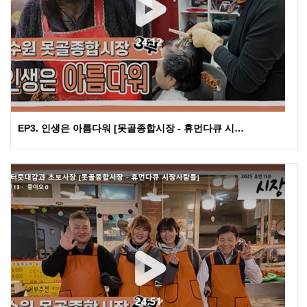
EP3. 인생은 아름다워 [못골종합시장 - 휴먼다큐 시…