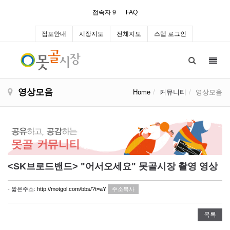
접속자 9
FAQ
점포안내
시장지도
전체지도
스텝 로그인
Toggl
navig
영상모음
Home
커뮤니티
영상모음
<SK브로드밴드> "어서오세요" 못골시장 촬영 영상
- 짧은주소:
http://motgol.com/bbs/?t=aY
주소복사
목록