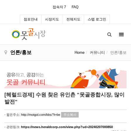
접속자 7
FAQ
점포안내
시장지도
전체지도
스텝 로그인
Toggl
navig
언론/홍보
Home
커뮤니티
언론/홍보
[헤럴드경제] 수원 찾은 유인촌 "못골종합시장, 많이
발전"
- 짧은주소:
http://motgol.com/bbs/?t=be
주소복사
- 관련링크:
https://news.heraldcorp.com/view.php?ud=20240207000850