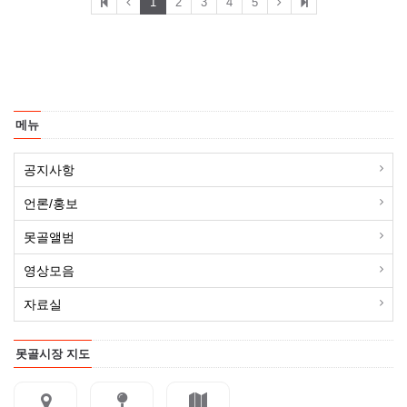
1
2
3
4
5
메뉴
공지사항
언론/홍보
못골앨범
영상모음
자료실
못골시장 지도