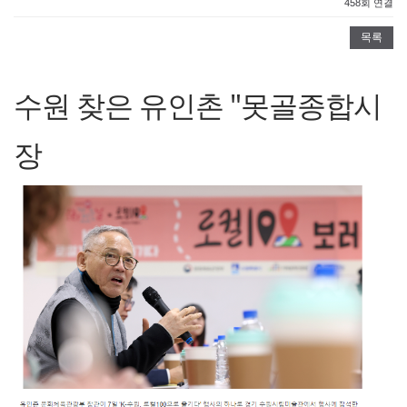
458회 연결
목록
수원 찾은 유인촌 "못골종합시
장