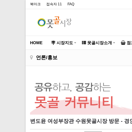
북마크
접속자 11
FAQ
HOME
시장지도
못골시장소개
점
언론/홍보
변도윤 여성부장관 수원못골시장 방문 - 경