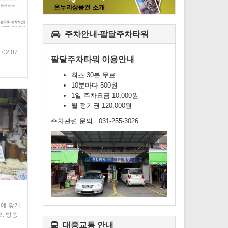
주차안내-팔달주차타워
02.07
팔달주차타워 이용안내
최초 30분 무료
10분마다 500원
1일 주차요금 10,000원
월 정기권 120,000원
주차관련 문의 : 031-255-3026
성에 맞게
. 방송
대중교통 안내