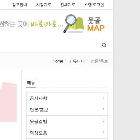
점포안내
시장지도
전체지도
스텝 로그인
Home
커뮤니티
언론/홍보
메뉴
공지사항
언론/홍보
못골앨범
영상모음