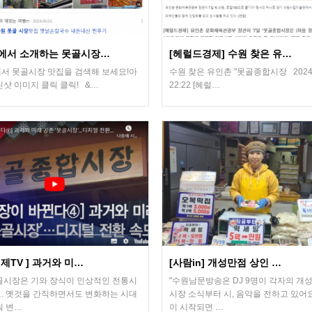
에서 소개하는 못골시장…
[헤럴드경제] 수원 찾은 유…
서 못골시장 맛집을 검색해 보세요!아
수원 찾은 유인촌 "못골종합시장 2024.
린샷 이미지 클릭 클릭! &…
22:22 [헤럴…
제TV ] 과거와 미…
[사람in] 개성만점 상인 …
골시장은 기와 장식이 인상적인 전통시
"수원남문방송은 DJ 9명이 각자의 개
. 옛것을 간직하면서도 변화하는 시대
시장 소식부터 시, 음악을 전하고 있어요
춰 변…
이 시작되면 …