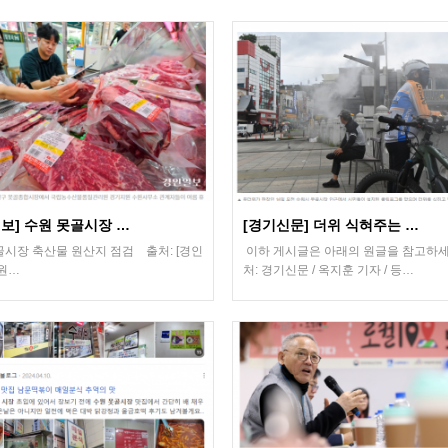
보] 수원 못골시장 …
[경기신문] 더위 식혀주는 …
골시장 축산물 원산지 점검 출처: [경인
이하 게시글은 아래의 원글을 참고하세
수원…
처: 경기신문 / 옥지훈 기자 / 등…