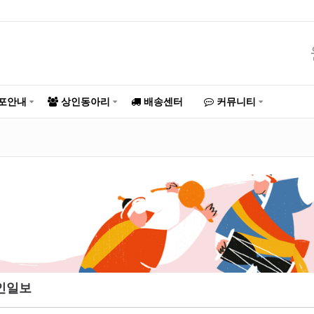
포안내
상인동아리
배송센터
커뮤니티
인일보