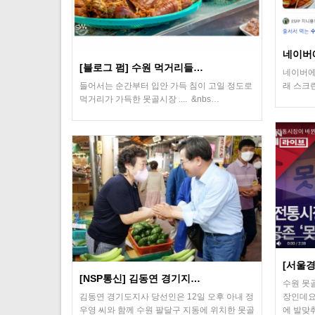
네이버
[블로그 펌] 수원 먹거리들…
네이버에
들어서는 순간부터 입안 가득 침이 고일 정도로
래 스크
먹거리가 가득한 못골시장 .... &nbs…
[서울경
[NSP통신] 김동연 경기지…
수원 못
김동연 경기도지사 당선인은 12일 오후 아내 정
장인데요
우영 씨와 함께 수원 팔달구 지동에 위치한 못골
에 발맞