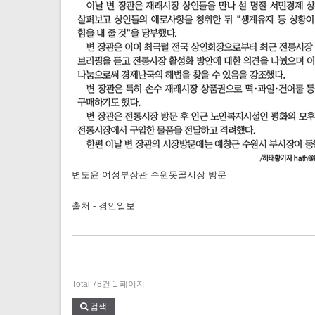
변도윤 여성부장관 수원못골시장 방문
출처 - 경인일보
Total 78건
1 페이지
검색