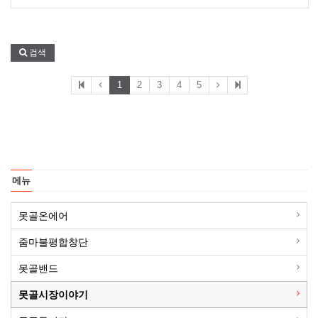
검색
1
2
3
4
5
메뉴
못골온에어
줌마불평합창단
못골밴드
못골시장이야기