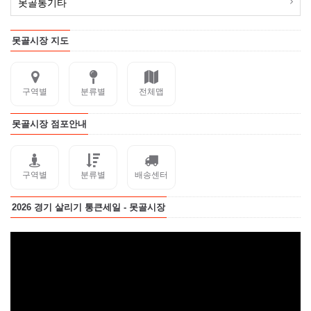
못골통기타
못골시장 지도
구역별
분류별
전체맵
못골시장 점포안내
구역별
분류별
배송센터
2026 경기 살리기 통큰세일 - 못골시장