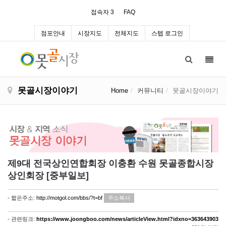
접속자 3
FAQ
점포안내
시장지도
전체지도
스텝 로그인
Toggl
navig
못골시장이야기
Home
커뮤니티
못골시장이야기
제9대 전국상인연합회장 이충환 수원 못골종합시장
상인회장 [중부일보]
- 짧은주소:
http://motgol.com/bbs/?t=bf
주소복사
- 관련링크:
https://www.joongboo.com/news/articleView.html?idxno=363643903